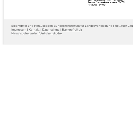
beim Betanken eines S-70
"Black Hawk".
Eigentümer und Herausgeber: Bundesministerium für Landesverteidigung | Roßauer Lä
Impressum
|
Kontakt
|
Datenschutz
|
Barrierefreiheit
Hinweisgeberstelle
|
Verhaltenskodex