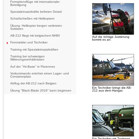
Formationsflüge mit internationaler
Beteiligung
Spezialeinsatzkräfte befreien Geisel
Scharfschießen mit Helikoptern
Übung: Helikopter bergen verletzten
Soldaten
AB-212 fliegt mit belgischem NH90
Auf die richtige Justierung
kommt es an.
Fernmelder und Techniker
Training mit Spezialeinsatzkräften
Training bei schwierigen
Witterungsverhältnissen
Auf der "Air-Base" in Florennes
Vorkommando errichtet einen Lager- und
Containerplatz
Abflug der AB-212 nach Belgien
Ein Techniker bringt die AB-
Übung "Black Blade 2016" kann beginnen
212 aus dem Hangar.
Ein Techniker mit Tankwart