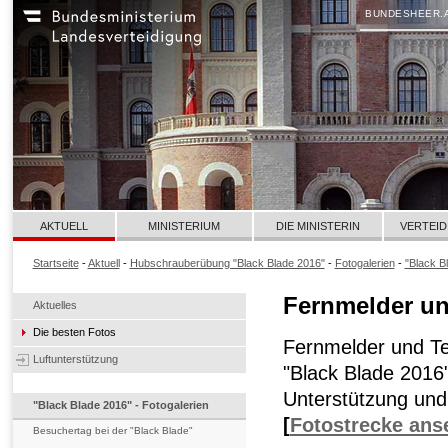
BUNDESHEER.
AKTUELL
MINISTERIUM
DIE MINISTERIN
VERTEID
Startseite
-
Aktuell
-
Hubschrauberübung "Black Blade 2016"
-
Fotogalerien
-
"Black B
Fernmelder un
Aktuelles
Die besten Fotos
Fernmelder und Tec
Luftunterstützung
"Black Blade 2016
Unterstützung und 
"Black Blade 2016" - Fotogalerien
[
Fotostrecke ans
Besuchertag bei der "Black Blade"