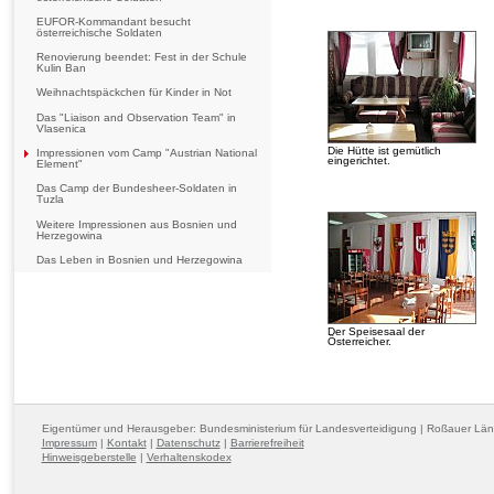
EUFOR-Kommandant besucht
österreichische Soldaten
Renovierung beendet: Fest in der Schule
Kulin Ban
Weihnachtspäckchen für Kinder in Not
Das "Liaison and Observation Team" in
Vlasenica
Die Hütte ist gemütlich
Impressionen vom Camp "Austrian National
eingerichtet.
Element"
Das Camp der Bundesheer-Soldaten in
Tuzla
Weitere Impressionen aus Bosnien und
Herzegowina
Das Leben in Bosnien und Herzegowina
Der Speisesaal der
Österreicher.
Eigentümer und Herausgeber: Bundesministerium für Landesverteidigung | Roßauer Lä
Impressum
|
Kontakt
|
Datenschutz
|
Barrierefreiheit
Hinweisgeberstelle
|
Verhaltenskodex