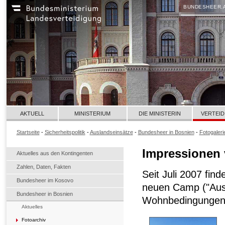
BUNDESHEER.
AKTUELL
MINISTERIUM
DIE MINISTERIN
VERTEID
Startseite
-
Sicherheitspolitik
-
Auslandseinsätze
-
Bundesheer in Bosnien
-
Fotogaleri
Impressionen 
Aktuelles aus den Kontingenten
Zahlen, Daten, Fakten
Seit Juli 2007 fi
Bundesheer im Kosovo
neuen Camp ("Aust
Bundesheer in Bosnien
Wohnbedingungen 
Aktuelles
Fotoarchiv