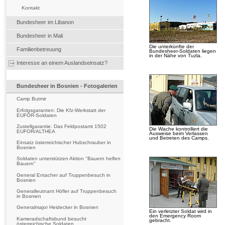
Kontakt
Bundesheer im Libanon
Bundesheer in Mali
Die unterkünfte der
Familienbetreuung
Bundesheer-Soldaten liegen
in der Nähe von Tuzla.
Interesse an einem Auslandseinsatz?
Bundesheer in Bosnien - Fotogalerien
Camp Butmir
Erfolgsgaranten: Die Kfz-Werkstatt der
EUFOR-Soldaten
Zustellgarantie: Das Feldpostamt 1502
Die Wache kontrolliert die
EUFOR/ALTHEA
Ausweise beim Verlassen
und Betreten des Camps.
Einsatz österreichischer Hubschrauber in
Bosnien
Soldaten unterstützen Aktion "Bauern helfen
Bauern"
General Entacher auf Truppenbesuch in
Bosnien
Generalleutnant Höfler auf Truppenbesuch
in Bosnien
Generalmajor Heidecker in Bosnien
Ein verletzter Soldat wird in
den Emergency Room
Kameradschaftsbund besucht
gebracht.
österreichische Soldaten