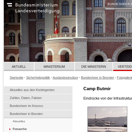
BUNDESHEER.
AKTUELL
MINISTERIUM
DIE MINISTERIN
VERTEID
Startseite
-
Sicherheitspolitik
-
Auslandseinsätze
-
Bundesheer in Bosnien
-
Fotogaleri
Camp Butmir
Aktuelles aus den Kontingenten
Zahlen, Daten, Fakten
Eindrücke von der Infrastrukt
Bundesheer im Kosovo
Bundesheer in Bosnien
Aktuelles
Fotoarchiv