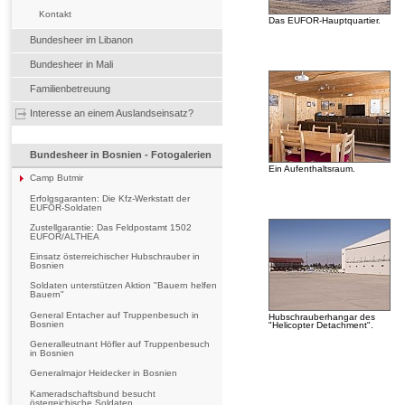
Kontakt
Das EUFOR-Hauptquartier.
Bundesheer im Libanon
Bundesheer in Mali
Familienbetreuung
Interesse an einem Auslandseinsatz?
Bundesheer in Bosnien - Fotogalerien
Ein Aufenthaltsraum.
Camp Butmir
Erfolgsgaranten: Die Kfz-Werkstatt der
EUFOR-Soldaten
Zustellgarantie: Das Feldpostamt 1502
EUFOR/ALTHEA
Einsatz österreichischer Hubschrauber in
Bosnien
Soldaten unterstützen Aktion "Bauern helfen
Bauern"
General Entacher auf Truppenbesuch in
Hubschrauberhangar des
Bosnien
"Helicopter Detachment".
Generalleutnant Höfler auf Truppenbesuch
in Bosnien
Generalmajor Heidecker in Bosnien
Kameradschaftsbund besucht
österreichische Soldaten