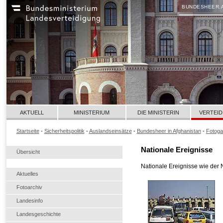
BUNDESHEER.
AKTUELL
MINISTERIUM
DIE MINISTERIN
VERTEID
Startseite
-
Sicherheitspolitik
-
Auslandseinsätze
-
Bundesheer in Afghanistan
-
Fotoga
Nationale Ereignisse
Übersicht
Nationale Ereignisse wie der
Aktuelles
Fotoarchiv
Landesinfo
Landesgeschichte