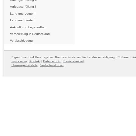
Auftragserfüllung I
Land und Leute II
Land und Leute I
Ankunft und Lageraufbau
Vorbereitung in Deutschland
Verabschiedung
Eigentümer und Herausgeber: Bundesministerium für Landesverteidigung | Roßauer Lä
Impressum
|
Kontakt
|
Datenschutz
|
Barrierefreiheit
Hinweisgeberstelle
|
Verhaltenskodex