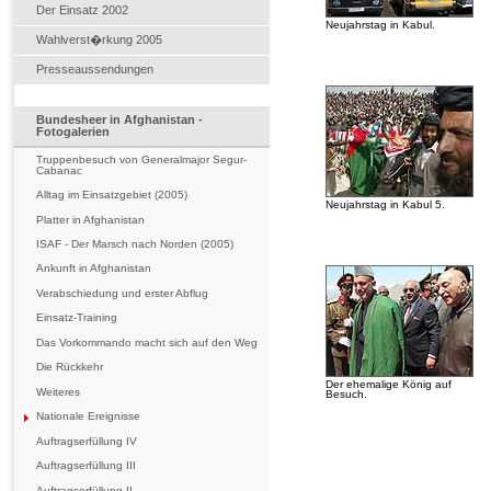
Der Einsatz 2002
Neujahrstag in Kabul.
Wahlverst�rkung 2005
Presseaussendungen
Bundesheer in Afghanistan -
Fotogalerien
Truppenbesuch von Generalmajor Segur-
Cabanac
Alltag im Einsatzgebiet (2005)
Neujahrstag in Kabul 5.
Platter in Afghanistan
ISAF - Der Marsch nach Norden (2005)
Ankunft in Afghanistan
Verabschiedung und erster Abflug
Einsatz-Training
Das Vorkommando macht sich auf den Weg
Die Rückkehr
Der ehemalige König auf
Weiteres
Besuch.
Nationale Ereignisse
Auftragserfüllung IV
Auftragserfüllung III
Auftragserfüllung II