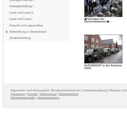
Auftragserfüllung I
Land und Leute II
�Verhalten bei
Land und Leute I
Demonstrationen�...
Ankunft und Lageraufbau
Vorbereitung in Deutschland
Verabschiedung
AUCON/ISAF in der Kaserne
Varel.
Eigentümer und Herausgeber: Bundesministerium für Landesverteidigung | Roßauer Lä
Impressum
|
Kontakt
|
Datenschutz
|
Barrierefreiheit
Hinweisgeberstelle
|
Verhaltenskodex