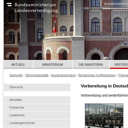
BUNDESHEER.
AKTUELL
MINISTERIUM
DIE MINISTERIN
VERTEID
Startseite
-
Sicherheitspolitik
-
Auslandseinsätze
-
Bundesheer in Afghanistan
-
Fotoga
Vorbereitung in Deutsc
Übersicht
Vorbereitung und weiterführe
Aktuelles
Fotoarchiv
Landesinfo
Landesgeschichte