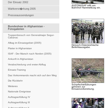
Der Einsatz 2002
AUCON/ISAF trifft am
Bahnhof Hammelburg ein.
Wahlverst�rkung 2005
Presseaussendungen
Bundesheer in Afghanistan -
Fotogalerien
Truppenbesuch von Generalmajor Segur-
Cabanac
Alltag im Einsatzgebiet (2005)
Detusch-Österreichische
Befehlsausgabe.
Platter in Afghanistan
ISAF - Der Marsch nach Norden (2005)
Ankunft in Afghanistan
Verabschiedung und erster Abflug
Einsatz-Training
Das Vorkommando macht sich auf den Weg
Die Rückkehr
Scharfschießübungen
Weiteres
gehören zur
Einsatzvorbereitung.
Nationale Ereignisse
Auftragserfüllung IV
Auftragserfüllung III
Auftragserfüllung II