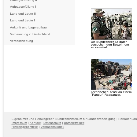
Auftragserfüllung I
Land und Leute II
Land und Leute I
Ankunft und Lageraufbau
Vorbereitung in Deutschland
Verabschiedung
Die Bundesheer-Soldaten
versuchen den Bewohnern
zu vermitteln ...
Technischer Dienst an einem
"Pandur"-Radpanzer.
Eigentümer und Herausgeber: Bundesministerium für Landesverteidigung | Roßauer Lä
Impressum
|
Kontakt
|
Datenschutz
|
Barrierefreiheit
Hinweisgeberstelle
|
Verhaltenskodex