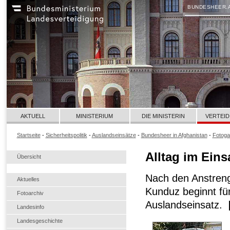
BUNDESHEER.
AKTUELL
MINISTERIUM
DIE MINISTERIN
VERTEID
Startseite
-
Sicherheitspolitik
-
Auslandseinsätze
-
Bundesheer in Afghanistan
-
Fotoga
Alltag im Eins
Übersicht
Nach den Anstreng
Aktuelles
Kunduz beginnt für
Fotoarchiv
Auslandseinsatz.
Landesinfo
Landesgeschichte