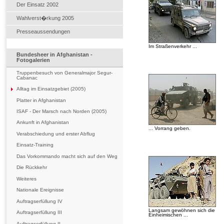
Der Einsatz 2002
Wahlverst�rkung 2005
Presseaussendungen
Im Straßenverkehr ...
Bundesheer in Afghanistan -
Fotogalerien
Truppenbesuch von Generalmajor Segur-
Cabanac
Alltag im Einsatzgebiet (2005)
Platter in Afghanistan
ISAF - Der Marsch nach Norden (2005)
Ankunft in Afghanistan
... Vorrang geben.
Verabschiedung und erster Abflug
Einsatz-Training
Das Vorkommando macht sich auf den Weg
Die Rückkehr
Weiteres
Nationale Ereignisse
Auftragserfüllung IV
Langsam gewöhnen sich die
Auftragserfüllung III
Einheimischen ...
Auftragserfüllung II