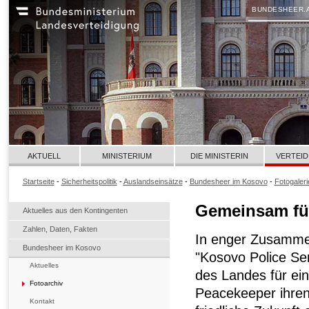
BUNDESHEER.
AKTUELL
MINISTERIUM
DIE MINISTERIN
VERTEID
Startseite
-
Sicherheitspolitik
-
Auslandseinsätze
-
Bundesheer im Kosovo
-
Fotogaleri
Gemeinsam für
Aktuelles aus den Kontingenten
Zahlen, Daten, Fakten
In enger Zusamme
Bundesheer im Kosovo
"Kosovo Police Se
Aktuelles
des Landes für ein
Fotoarchiv
Peacekeeper ihren
Kontakt