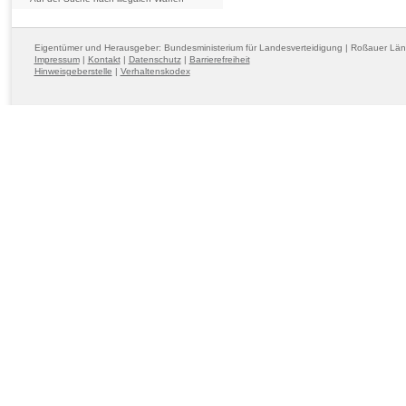
Eigentümer und Herausgeber: Bundesministerium für Landesverteidigung | Roßauer Lä
Impressum
|
Kontakt
|
Datenschutz
|
Barrierefreiheit
Hinweisgeberstelle
|
Verhaltenskodex