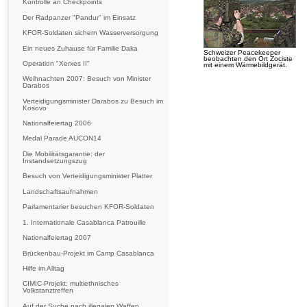
Kontrolle an Checkpoints
Der Radpanzer "Pandur" im Einsatz
KFOR-Soldaten sichern Wasserversorgung
Ein neues Zuhause für Familie Daka
Schweizer Peacekeeper
beobachten den Ort Zociste
Operation "Xerxes II"
mit einem Wärmebildgerät.
Weihnachten 2007: Besuch von Minister
Darabos
Verteidigungsminister Darabos zu Besuch im
Kosovo
Nationalfeiertag 2006
Medal Parade AUCON14
Die Mobilitätsgarantie: der
Instandsetzungszug
Besuch von Verteidigungsminister Platter
Landschaftsaufnahmen
Parlamentarier besuchen KFOR-Soldaten
1. Internationale Casablanca Patrouille
Nationalfeiertag 2007
Brückenbau-Projekt im Camp Casablanca
Hilfe im Alltag
CIMIC-Projekt: multiethnisches
Volkstanztreffen
Auf der Suche nach illegalen Waffen