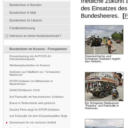
friedliche Zukunf
Bundesheer in Bosnien
des Einsatzes de
Bundesheer in Mali
Bundesheeres.
[
F
Bundesheer im Libanon
Familienbetreuung
Interesse an einem Auslandseinsatz?
Bundesheer im Kosovo - Fotogalerien
Österreichische und
Einsatztraining der AUTCON 42-
Schweizer Soldaten regeln
Infanteriekompanie
den Verkehr.
Wettkampfschießen im Kosovo
Soldaten auf Wallfahrt zur "Schwarzen
Madonna"
KFOR-Soldaten im Hilfseinsatz in
Mazedonien
DANCON-Marsch 2016
Auf Patrouille mit französischen Soldaten
Ein Schweizer Radpanzer
Brand in Reifenfabrik wird gelöscht
"Piranha" auf Patrouille in
Orahovac.
Sandra Pires singt für KFOR-Soldaten
Auf Patrouille mit dem Einsatzbataillon Dulje
Gemeinsam für ein sicheres Umfeld