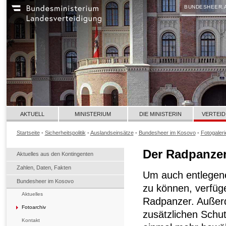
BUNDESHEER.
AKTUELL
MINISTERIUM
DIE MINISTERIN
VERTEID
Startseite
-
Sicherheitspolitik
-
Auslandseinsätze
-
Bundesheer im Kosovo
-
Fotogaleri
Der Radpanzer
Aktuelles aus den Kontingenten
Zahlen, Daten, Fakten
Um auch entlegene
Bundesheer im Kosovo
zu können, verfüg
Aktuelles
Radpanzer. Außerd
Fotoarchiv
zusätzlichen Schu
Kontakt