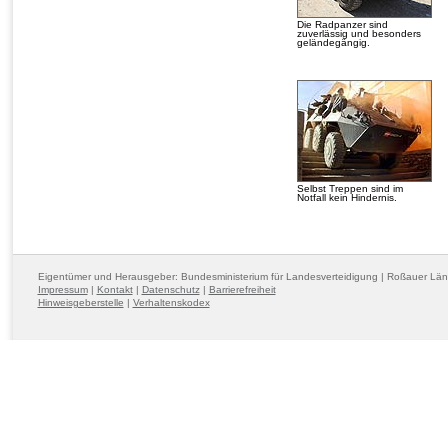
Die Radpanzer sind
zuverlässig und besonders
geländegängig.
Selbst Treppen sind im
Notfall kein Hindernis.
Eigentümer und Herausgeber: Bundesministerium für Landesverteidigung | Roßauer Lä
Impressum
|
Kontakt
|
Datenschutz
|
Barrierefreiheit
Hinweisgeberstelle
|
Verhaltenskodex