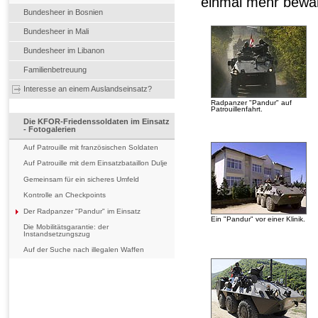
einmal mehr bewäh
Bundesheer in Bosnien
Bundesheer in Mali
Bundesheer im Libanon
Familienbetreuung
Interesse an einem Auslandseinsatz?
Radpanzer "Pandur" auf
Patrouillenfahrt.
Die KFOR-Friedenssoldaten im Einsatz
- Fotogalerien
Auf Patrouille mit französischen Soldaten
Auf Patrouille mit dem Einsatzbataillon Dulje
Gemeinsam für ein sicheres Umfeld
Kontrolle an Checkpoints
Der Radpanzer "Pandur" im Einsatz
Ein "Pandur" vor einer Klinik.
Die Mobilitätsgarantie: der
Instandsetzungszug
Auf der Suche nach illegalen Waffen