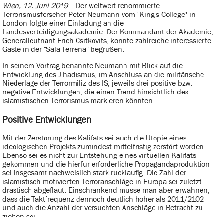
Wien, 12. Juni 2019
- Der weltweit renommierte
Terrorismusforscher Peter Neumann vom "King's College" in
London folgte einer Einladung an die
Landesverteidigungsakademie. Der Kommandant der Akademie,
Generalleutnant Erich Csitkovits, konnte zahlreiche interessierte
Gäste in der "Sala Terrena" begrüßen.
In seinem Vortrag benannte Neumann mit Blick auf die
Entwicklung des Jihadismus, im Anschluss an die militärische
Niederlage der Terrormiliz des IS, jeweils drei positive bzw.
negative Entwicklungen, die einen Trend hinsichtlich des
islamistischen Terrorismus markieren könnten.
Positive Entwicklungen
Mit der Zerstörung des Kalifats sei auch die Utopie eines
ideologischen Projekts zumindest mittelfristig zerstört worden.
Ebenso sei es nicht zur Entstehung eines virtuellen Kalifats
gekommen und die hierfür erforderliche Propagandaproduktion
sei insgesamt nachweislich stark rückläufig. Die Zahl der
islamistisch motivierten Terroranschläge in Europa sei zuletzt
drastisch abgeflaut. Einschränkend müsse man aber erwähnen,
dass die Taktfrequenz dennoch deutlich höher als 2011/2102
und auch die Anzahl der versuchten Anschläge in Betracht zu
ziehen sei.