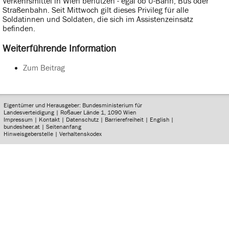
Verkehrsmittel in Wien benutzen - egal ob U-Bahn, Bus oder
Straßenbahn. Seit Mittwoch gilt dieses Privileg für alle
Soldatinnen und Soldaten, die sich im Assistenzeinsatz
befinden.
Weiterführende Information
Zum Beitrag
Eigentümer und Herausgeber: Bundesministerium für
Landesverteidigung | Roßauer Lände 1, 1090 Wien
Impressum
|
Kontakt
|
Datenschutz
|
Barrierefreiheit
|
English
|
bundesheer.at
|
Seitenanfang
Hinweisgeberstelle
|
Verhaltenskodex