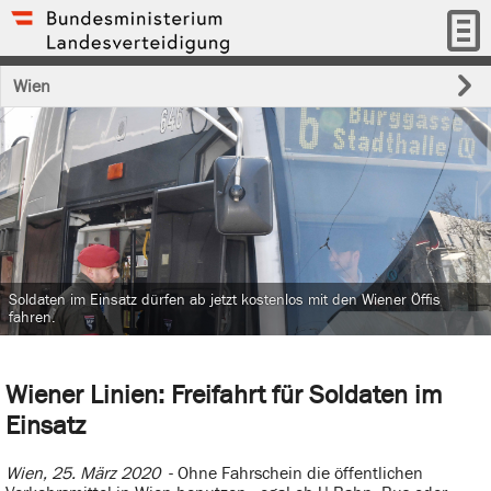
Wien
Soldaten im Einsatz dürfen ab jetzt kostenlos mit den Wiener Öffis
fahren.
Wiener Linien: Freifahrt für Soldaten im
Einsatz
Wien, 25. März 2020
- Ohne Fahrschein die öffentlichen