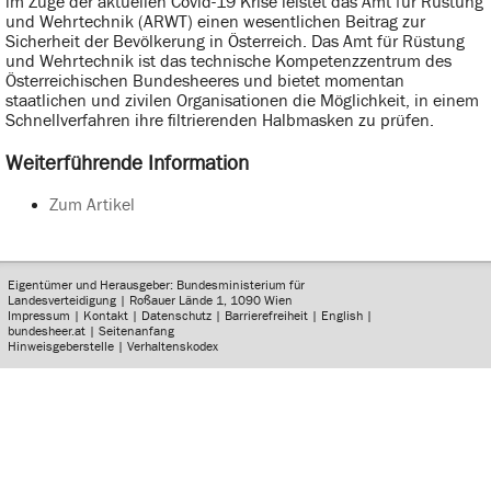
im Zuge der aktuellen Covid-19 Krise leistet das Amt für Rüstung
und Wehrtechnik (ARWT) einen wesentlichen Beitrag zur
Sicherheit der Bevölkerung in Österreich. Das Amt für Rüstung
und Wehrtechnik ist das technische Kompetenzzentrum des
Österreichischen Bundesheeres und bietet momentan
staatlichen und zivilen Organisationen die Möglichkeit, in einem
Schnellverfahren ihre filtrierenden Halbmasken zu prüfen.
Weiterführende Information
Zum Artikel
Eigentümer und Herausgeber: Bundesministerium für
Landesverteidigung | Roßauer Lände 1, 1090 Wien
Impressum
|
Kontakt
|
Datenschutz
|
Barrierefreiheit
|
English
|
bundesheer.at
|
Seitenanfang
Hinweisgeberstelle
|
Verhaltenskodex