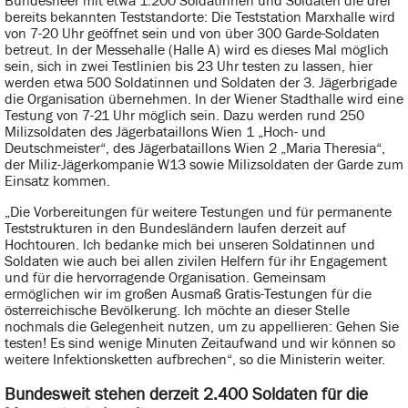
Bundesheer mit etwa 1.200 Soldatinnen und Soldaten die drei
bereits bekannten Teststandorte: Die Teststation Marxhalle wird
von 7-20 Uhr geöffnet sein und von über 300 Garde-Soldaten
betreut. In der Messehalle (Halle A) wird es dieses Mal möglich
sein, sich in zwei Testlinien bis 23 Uhr testen zu lassen, hier
werden etwa 500 Soldatinnen und Soldaten der 3. Jägerbrigade
die Organisation übernehmen. In der Wiener Stadthalle wird eine
Testung von 7-21 Uhr möglich sein. Dazu werden rund 250
Milizsoldaten des Jägerbataillons Wien 1 „Hoch- und
Deutschmeister“, des Jägerbataillons Wien 2 „Maria Theresia“,
der Miliz-Jägerkompanie W13 sowie Milizsoldaten der Garde zum
Einsatz kommen.
„Die Vorbereitungen für weitere Testungen und für permanente
Teststrukturen in den Bundesländern laufen derzeit auf
Hochtouren. Ich bedanke mich bei unseren Soldatinnen und
Soldaten wie auch bei allen zivilen Helfern für ihr Engagement
und für die hervorragende Organisation. Gemeinsam
ermöglichen wir im großen Ausmaß Gratis-Testungen für die
österreichische Bevölkerung. Ich möchte an dieser Stelle
nochmals die Gelegenheit nutzen, um zu appellieren: Gehen Sie
testen! Es sind wenige Minuten Zeitaufwand und wir können so
weitere Infektionsketten aufbrechen“, so die Ministerin weiter.
Bundesweit stehen derzeit 2.400 Soldaten für die