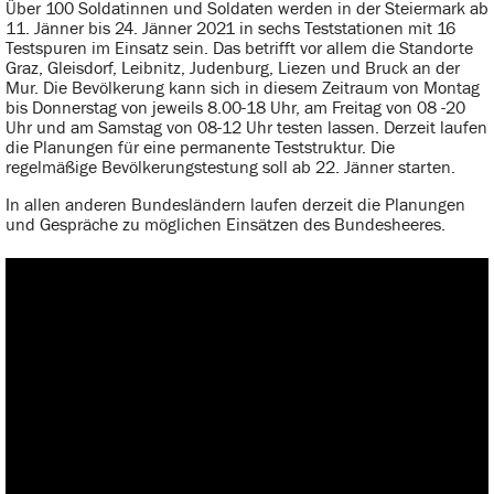
Über 100 Soldatinnen und Soldaten werden in der Steiermark ab
11. Jänner bis 24. Jänner 2021 in sechs Teststationen mit 16
Testspuren im Einsatz sein. Das betrifft vor allem die Standorte
Graz, Gleisdorf, Leibnitz, Judenburg, Liezen und Bruck an der
Mur. Die Bevölkerung kann sich in diesem Zeitraum von Montag
bis Donnerstag von jeweils 8.00-18 Uhr, am Freitag von 08 -20
Uhr und am Samstag von 08-12 Uhr testen lassen. Derzeit laufen
die Planungen für eine permanente Teststruktur. Die
regelmäßige Bevölkerungstestung soll ab 22. Jänner starten.
In allen anderen Bundesländern laufen derzeit die Planungen
und Gespräche zu möglichen Einsätzen des Bundesheeres.