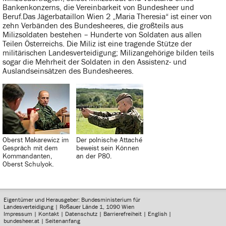
Bankenkonzerns, die Vereinbarkeit von Bundesheer und
Beruf.Das Jägerbataillon Wien 2 „Maria Theresia“ ist einer von
zehn Verbänden des Bundesheeres, die großteils aus
Milizsoldaten bestehen – Hunderte von Soldaten aus allen
Teilen Österreichs. Die Miliz ist eine tragende Stütze der
militärischen Landesverteidigung; Milizangehörige bilden teils
sogar die Mehrheit der Soldaten in den Assistenz- und
Auslandseinsätzen des Bundesheeres.
Oberst Makarewicz im
Der polnische Attaché
Gespräch mit dem
beweist sein Können
Kommandanten,
an der P80.
Oberst Schulyok.
Eigentümer und Herausgeber: Bundesministerium für
Landesverteidigung | Roßauer Lände 1, 1090 Wien
Impressum
|
Kontakt
|
Datenschutz
|
Barrierefreiheit
|
English
|
bundesheer.at
|
Seitenanfang