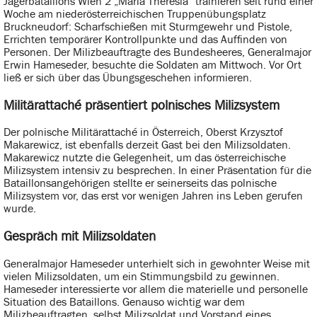
Jägerbataillons Wien 2 „Maria Theresia“ trainieren seit rund einer
Woche am niederösterreichischen Truppenübungsplatz
Bruckneudorf: Scharfschießen mit Sturmgewehr und Pistole,
Errichten temporärer Kontrollpunkte und das Auffinden von
Personen. Der Milizbeauftragte des Bundesheeres, Generalmajor
Erwin Hameseder, besuchte die Soldaten am Mittwoch. Vor Ort
ließ er sich über das Übungsgeschehen informieren.
Militärattaché präsentiert polnisches Milizsystem
Der polnische Militärattaché in Österreich, Oberst Krzysztof
Makarewicz, ist ebenfalls derzeit Gast bei den Milizsoldaten.
Makarewicz nutzte die Gelegenheit, um das österreichische
Milizsystem intensiv zu besprechen. In einer Präsentation für die
Bataillonsangehörigen stellte er seinerseits das polnische
Milizsystem vor, das erst vor wenigen Jahren ins Leben gerufen
wurde.
Gespräch mit Milizsoldaten
Generalmajor Hameseder unterhielt sich in gewohnter Weise mit
vielen Milizsoldaten, um ein Stimmungsbild zu gewinnen.
Hameseder interessierte vor allem die materielle und personelle
Situation des Bataillons. Genauso wichtig war dem
Milizbeauftragten, selbst Milizsoldat und Vorstand eines