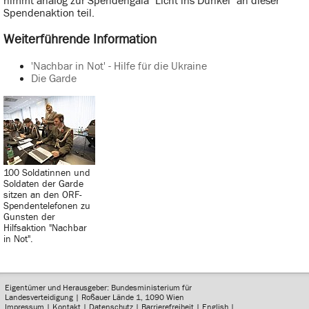
nimmt analog zur Spendengala "Licht ins Dunkel" an dieser
Spendenaktion teil.
Weiterführende Information
'Nachbar in Not' - Hilfe für die Ukraine
Die Garde
100 Soldatinnen und
Soldaten der Garde
sitzen an den ORF-
Spendentelefonen zu
Gunsten der
Hilfsaktion "Nachbar
in Not".
Eigentümer und Herausgeber: Bundesministerium für
Landesverteidigung | Roßauer Lände 1, 1090 Wien
Impressum
|
Kontakt
|
Datenschutz
|
Barrierefreiheit
|
English
|