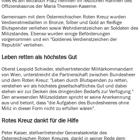
hieß es am Mittwoch Platz nehmen im festlichen Rahmen des
Offizierskasinos der Maria Theresien-Kaserne.
Gemeinsam mit dem Österreichischen Roten Kreuz wurden
Verdienstmedaillen in Bronze, Silber und Gold an fleißige
Blutspender verliehen sowie Wehrdienstzeichen an Soldaten des
Milizstandes. Ebenso wurden einige Beförderungen
vorgenommen und ein "Goldenes Verdienstzeichen der
Republik" verliehen.
Leben retten als höchstes Gut
Oberst Leopold Schieder, stellvertretender Militärkommandant
von Wien, unterstreicht die Partnerschaft zwischen Bundesheer
und dem Roten Kreuz: "Leben durch Blutspenden zu retten,
verstehen wir als höchstes gesellschaftliches Gut und dabei
stehen wir zur Decken des dringenden Bedarfs zur Verfügung."
Den anwesenden Milizsoldaten spricht er seine Anerkennung
aus und betont, dass "die Aufgaben des Bundesheeres ohne
Miliz in dieser Form nicht zu erfüllen wären".
Rotes Kreuz dankt für die Hilfe
Peter Kaiser, stellvertretender Generalsekretär des
Österreichischen Roten Kreuzes, dankt in seiner Rede dem