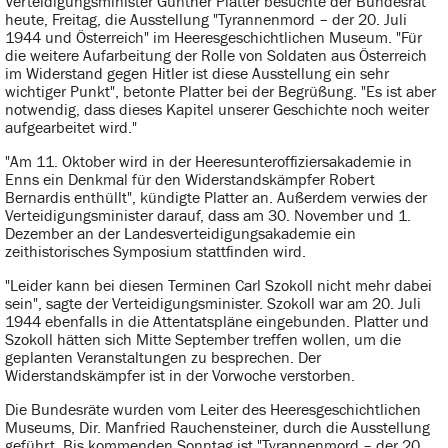
Verteidigungsminister Günther Platter besuchte der Bundesrat
heute, Freitag, die Ausstellung "Tyrannenmord – der 20. Juli
1944 und Österreich" im Heeresgeschichtlichen Museum. "Für
die weitere Aufarbeitung der Rolle von Soldaten aus Österreich
im Widerstand gegen Hitler ist diese Ausstellung ein sehr
wichtiger Punkt", betonte Platter bei der Begrüßung. "Es ist aber
notwendig, dass dieses Kapitel unserer Geschichte noch weiter
aufgearbeitet wird."
"Am 11. Oktober wird in der Heeresunteroffiziersakademie in
Enns ein Denkmal für den Widerstandskämpfer Robert
Bernardis enthüllt", kündigte Platter an. Außerdem verwies der
Verteidigungsminister darauf, dass am 30. November und 1.
Dezember an der Landesverteidigungsakademie ein
zeithistorisches Symposium stattfinden wird.
"Leider kann bei diesen Terminen Carl Szokoll nicht mehr dabei
sein", sagte der Verteidigungsminister. Szokoll war am 20. Juli
1944 ebenfalls in die Attentatspläne eingebunden. Platter und
Szokoll hätten sich Mitte September treffen wollen, um die
geplanten Veranstaltungen zu besprechen. Der
Widerstandskämpfer ist in der Vorwoche verstorben.
Die Bundesräte wurden vom Leiter des Heeresgeschichtlichen
Museums, Dir. Manfried Rauchensteiner, durch die Ausstellung
geführt. Bis kommenden Sonntag ist "Tyrannenmord – der 20.