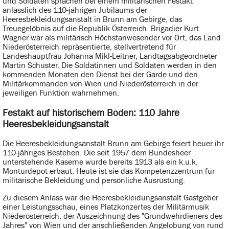
und Soldaten sprachen bei einem militärischen Festakt
anlässlich des 110-jährigen Jubiläums der
Heeresbekleidungsanstalt in Brunn am Gebirge, das
Treuegelöbnis auf die Republik Österreich. Brigadier Kurt
Wagner war als militärisch Höchstanwesender vor Ort, das Land
Niederösterreich repräsentierte, stellvertretend für
Landeshauptfrau Johanna Mikl-Leitner, Landtagsabgeordneter
Martin Schuster. Die Soldatinnen und Soldaten werden in den
kommenden Monaten den Dienst bei der Garde und den
Militärkommanden von Wien und Niederösterreich in der
jeweiligen Funktion wahrnehmen.
Festakt auf historischem Boden: 110 Jahre
Heeresbekleidungsanstalt
Die Heeresbekleidungsanstalt Brunn am Gebirge feiert heuer ihr
110-jähriges Bestehen. Die seit 1957 dem Bundesheer
unterstehende Kaserne wurde bereits 1913 als ein k.u.k.
Monturdepot erbaut. Heute ist sie das Kompetenzzentrum für
militärische Bekleidung und persönliche Ausrüstung.
Zu diesem Anlass war die Heeresbekleidungsanstalt Gastgeber
einer Leistungsschau, eines Platzkonzertes der Militärmusik
Niederösterreich, der Auszeichnung des "Grundwehrdieners des
Jahres" von Wien und der anschließenden Angelobung von rund