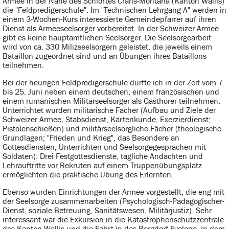
Armee in der Nähe des Schiortes Crans-Montana (Kanton Wallis)
die "Feldpredigerschule". Im "Technischen Lehrgang A" werden in
einem 3-Wochen-Kurs interessierte Gemeindepfarrer auf ihren
Dienst als Armeeseelsorger vorbereitet. In der Schweizer Armee
gibt es keine hauptamtlichen Seelsorger. Die Seelsorgearbeit
wird von ca. 330 Milizseelsorgern geleistet, die jeweils einem
Bataillon zugeordnet sind und an Übungen ihres Bataillons
teilnehmen.
Bei der heurigen Feldpredigerschule durfte ich in der Zeit vom 7.
bis 25. Juni neben einem deutschen, einem französischen und
einem rumänischen Militärseelsorger als Gasthörer teilnehmen.
Unterrichtet wurden militärische Fächer (Aufbau und Ziele der
Schweizer Armee, Stabsdienst, Kartenkunde, Exerzierdienst;
Pistolenschießen) und militärseelsorgliche Fächer (theologische
Grundlagen; "Frieden und Krieg", das Besondere an
Gottesdiensten, Unterrichten und Seelsorgegesprächen mit
Soldaten). Drei Festgottesdienste, tägliche Andachten und
Lehrauftritte vor Rekruten auf einem Truppenübungsplatz
ermöglichten die praktische Übung des Erlernten.
Ebenso wurden Einrichtungen der Armee vorgestellt, die eng mit
der Seelsorge zusammenarbeiten (Psychologisch-Pädagogischer-
Dienst, soziale Betreuung, Sanitätswesen, Militärjustiz). Sehr
interessant war die Exkursion in die Katastrophenschutzzentrale
des Kanton Wallis und die Fahrt in das Bergdorf Evolene, in dem