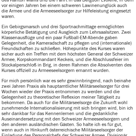
vor einigen Jahren bei einem schweren Lawinenunglück auch
die Armee und die Armeeseelsorger zur Hilfeleistung eingesetzt
waren.
Ein Gebirgsmarsch und drei Sportnachmittage ermöglichten
körperliche Betätigung und Ausgleich zum Lehrsaalsitzen. Zwei
Klassenausflüge und ein paar Fußball-EM-Abende gaben
Gelegenheit, die Kameradschaft zu pflegen und (internationale)
Freundschaften zu schließen. Höhepunkte des Kurses waren
sicher auch ein Treffen mit dem höchsten General der Schweizer
Armee, Korpskommandant Keckeis, und die Abschlussfeier im
Stockalperschloß in Brig, in deren Rahmen die Absolventen des
Kurses offiziell zu Armeeseelsorgern ernannt wurden.
Für mich persönlich war es sehr gewinnbringend, nach beinahe
zwei Jahren Praxis als hauptamtlicher Militärseelsorger für drei
Wochen wieder der Praxis entnommen zu werden und die
Gelegenheit zu theoretischer Reflexion meiner Tätigkeit zu
bekommen. Da auch für die Militärseelsorge die Zukunft wohl
zunehmende Internationalisierung mit sich bringen wird, bin ich
sehr dankbar für das Kennenlernen und die gedankliche
Auseinandersetzung mit den Schweizer Armeeseelsorgern und
den anderen ausländischen Gästen. So halte ich es für gut,
wenn auch in Hinkunft österreichische Militärseelsorger der
Einladung des Personalchefs der Schweizer Armee, Divisionär