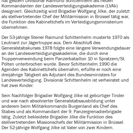
hat gestern Divisionär Raimund Schittenhelm als neuen
Kommandanten der Landesverteidigungsakademie (LVAk)
designiert. Gleichzeitig wird Brigadier Wolfgang Jilke, der zuletzt
als stellvertretender Chef der Militärmission in Brüssel tätig war,
die Funktion des Kabinettchefs im Verteidigungsministerium
übernehmen.
Der 53-jährige Steirer Raimund Schittenhelm musterte 1970 als
Leutnant zur Jägertruppe aus. Dem Abschluß des
Generalstabskurses 1978 folgte eine längere Verwendungsdauer
an der Landesverteidigungsakademie, die durch eine
Truppenverwendung beim Panzerbataillon 10 in Spratzern/St.
Pölten unterbrochen wurde. Bevor Schittenhelm 1990 die
Agenden des Kabinettchefs übernahm, erfüllte er noch eine
dreijährige Tätigkeit als Adjutant des Bundesministers für
Landesverteidigung. Divisionär Schittenhelm ist verheiratet und
hat zwei Kinder.
Sein Nachfolger Brigadier Wolfgang Jilke ist gebürtiger Tiroler
und war nach absolvierter Generalstabsausbildung unter
anderem beim Militärkommando Burgenland als Chef des
Stabes und als Kommandant der 9. Panzergrenadierbrigade
tätig. Zuletzt bekleidete Brigadier Jilke die Funktion des
stellvertretenden Missionschefs der Militärmission in Brüssel.
Der 52-jährige Wolfgang Jilke ist Vater von zwei Kindern.