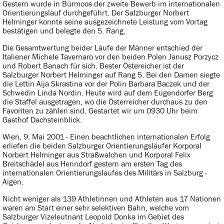
Gestern wurde in Bürmoos der zweite Bewerb im internationalen
Orientierungslauf durchgeführt. Der Salzburger Norbert
Helminger konnte seine ausgezeichnete Leistung vom Vortag
bestätigen und belegte den 5. Rang.
Die Gesamtwertung beider Läufe der Männer entschied der
Italiener Michele Tavernaro vor den beiden Polen Janusz Porzycz
und Robert Banach für sich. Bester Östereicher ist der
Salzburger Norbert Helminger auf Rang 5. Bei den Damen siegte
die Lettin Aija Skrastina vor der Polin Barbara Baczek und der
Schwedin Linda Nordin. Heute wird auf dem Eugendorfer Berg
die Staffel ausgetragen, wo die Österreicher durchaus zu den
Favoriten zu zählen sind. Gestartet wir um 0930 Uhr beim
Gasthof Dachsteinblick.
Wien, 9. Mai 2001 - Einen beachtlichen internationalen Erfolg
erliefen die beiden Salzburger Orientierungsläufer Korporal
Norbert Helminger aus Straßwalchen und Korporal Felix
Breitschädel aus Henndorf gestern am ersten Tag des
internationalen Orientierungslaufes des Militärs in Salzburg -
Aigen.
Nicht weniger als 139 Athletinnen und Athleten aus 17 Nationen
waren am Start einer sehr selektiven Bahn, welche vom
Salzburger Vizeleutnant Leopold Donka im Gebiet des