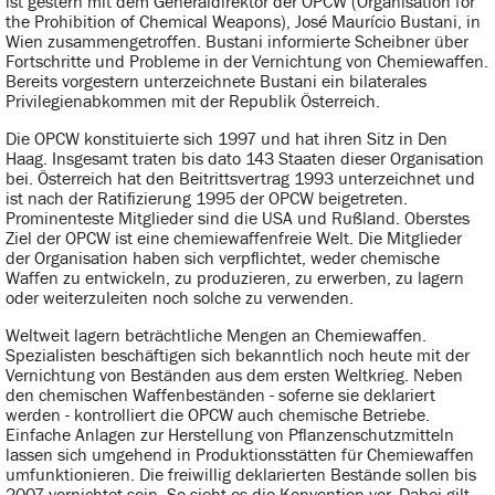
ist gestern mit dem Generaldirektor der OPCW (Organisation for
the Prohibition of Chemical Weapons), José Maurício Bustani, in
Wien zusammengetroffen. Bustani informierte Scheibner über
Fortschritte und Probleme in der Vernichtung von Chemiewaffen.
Bereits vorgestern unterzeichnete Bustani ein bilaterales
Privilegienabkommen mit der Republik Österreich.
Die OPCW konstituierte sich 1997 und hat ihren Sitz in Den
Haag. Insgesamt traten bis dato 143 Staaten dieser Organisation
bei. Österreich hat den Beitrittsvertrag 1993 unterzeichnet und
ist nach der Ratifizierung 1995 der OPCW beigetreten.
Prominenteste Mitglieder sind die USA und Rußland. Oberstes
Ziel der OPCW ist eine chemiewaffenfreie Welt. Die Mitglieder
der Organisation haben sich verpflichtet, weder chemische
Waffen zu entwickeln, zu produzieren, zu erwerben, zu lagern
oder weiterzuleiten noch solche zu verwenden.
Weltweit lagern beträchtliche Mengen an Chemiewaffen.
Spezialisten beschäftigen sich bekanntlich noch heute mit der
Vernichtung von Beständen aus dem ersten Weltkrieg. Neben
den chemischen Waffenbeständen - soferne sie deklariert
werden - kontrolliert die OPCW auch chemische Betriebe.
Einfache Anlagen zur Herstellung von Pflanzenschutzmitteln
lassen sich umgehend in Produktionsstätten für Chemiewaffen
umfunktionieren. Die freiwillig deklarierten Bestände sollen bis
2007 vernichtet sein. So sieht es die Konvention vor. Dabei gilt