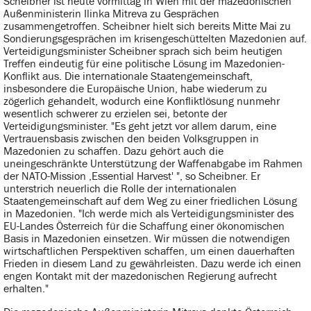
Scheibner ist heute vormittag in Wien mit der mazedonischen
Außenministerin Ilinka Mitreva zu Gesprächen
zusammengetroffen. Scheibner hielt sich bereits Mitte Mai zu
Sondierungsgesprächen im krisengeschüttelten Mazedonien auf.
Verteidigungsminister Scheibner sprach sich beim heutigen
Treffen eindeutig für eine politische Lösung im Mazedonien-
Konflikt aus. Die internationale Staatengemeinschaft,
insbesondere die Europäische Union, habe wiederum zu
zögerlich gehandelt, wodurch eine Konfliktlösung nunmehr
wesentlich schwerer zu erzielen sei, betonte der
Verteidigungsminister. "Es geht jetzt vor allem darum, eine
Vertrauensbasis zwischen den beiden Volksgruppen in
Mazedonien zu schaffen. Dazu gehört auch die
uneingeschränkte Unterstützung der Waffenabgabe im Rahmen
der NATO-Mission ‚Essential Harvest' ", so Scheibner. Er
unterstrich neuerlich die Rolle der internationalen
Staatengemeinschaft auf dem Weg zu einer friedlichen Lösung
in Mazedonien. "Ich werde mich als Verteidigungsminister des
EU-Landes Österreich für die Schaffung einer ökonomischen
Basis in Mazedonien einsetzen. Wir müssen die notwendigen
wirtschaftlichen Perspektiven schaffen, um einen dauerhaften
Frieden in diesem Land zu gewährleisten. Dazu werde ich einen
engen Kontakt mit der mazedonischen Regierung aufrecht
erhalten."