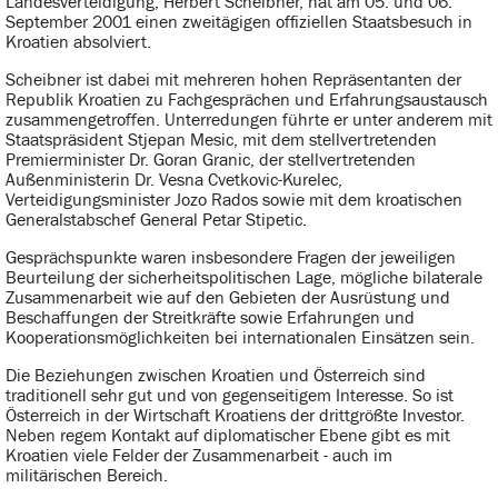
Landesverteidigung, Herbert Scheibner, hat am 05. und 06.
September 2001 einen zweitägigen offiziellen Staatsbesuch in
Kroatien absolviert.
Scheibner ist dabei mit mehreren hohen Repräsentanten der
Republik Kroatien zu Fachgesprächen und Erfahrungsaustausch
zusammengetroffen. Unterredungen führte er unter anderem mit
Staatspräsident Stjepan Mesic, mit dem stellvertretenden
Premierminister Dr. Goran Granic, der stellvertretenden
Außenministerin Dr. Vesna Cvetkovic-Kurelec,
Verteidigungsminister Jozo Rados sowie mit dem kroatischen
Generalstabschef General Petar Stipetic.
Gesprächspunkte waren insbesondere Fragen der jeweiligen
Beurteilung der sicherheitspolitischen Lage, mögliche bilaterale
Zusammenarbeit wie auf den Gebieten der Ausrüstung und
Beschaffungen der Streitkräfte sowie Erfahrungen und
Kooperationsmöglichkeiten bei internationalen Einsätzen sein.
Die Beziehungen zwischen Kroatien und Österreich sind
traditionell sehr gut und von gegenseitigem Interesse. So ist
Österreich in der Wirtschaft Kroatiens der drittgrößte Investor.
Neben regem Kontakt auf diplomatischer Ebene gibt es mit
Kroatien viele Felder der Zusammenarbeit - auch im
militärischen Bereich.