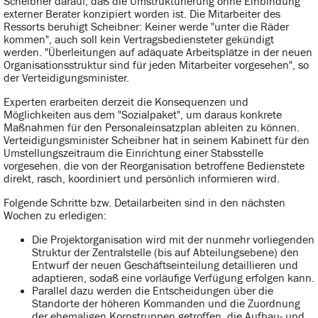
Scheibner darauf, daß die Umstrukturierung ohne Einbindung
externer Berater konzipiert worden ist. Die Mitarbeiter des
Ressorts beruhigt Scheibner: Keiner werde "unter die Räder
kommen", auch soll kein Vertragsbediensteter gekündigt
werden. "Überleitungen auf adäquate Arbeitsplätze in der neuen
Organisationsstruktur sind für jeden Mitarbeiter vorgesehen", so
der Verteidigungsminister.
Experten erarbeiten derzeit die Konsequenzen und
Möglichkeiten aus dem "Sozialpaket", um daraus konkrete
Maßnahmen für den Personaleinsatzplan ableiten zu können.
Verteidigungsminister Scheibner hat in seinem Kabinett für den
Umstellungszeitraum die Einrichtung einer Stabsstelle
vorgesehen. die von der Reorganisation betroffene Bedienstete
direkt, rasch, koordiniert und persönlich informieren wird.
Folgende Schritte bzw. Detailarbeiten sind in den nächsten
Wochen zu erledigen:
Die Projektorganisation wird mit der nunmehr vorliegenden
Struktur der Zentralstelle (bis auf Abteilungsebene) den
Entwurf der neuen Geschäftseinteilung detaillieren und
adaptieren, sodaß eine vorläufige Verfügung erfolgen kann.
Parallel dazu werden die Entscheidungen über die
Standorte der höheren Kommanden und die Zuordnung
der ehemaligen Korpstruppen getroffen, die Aufbau- und