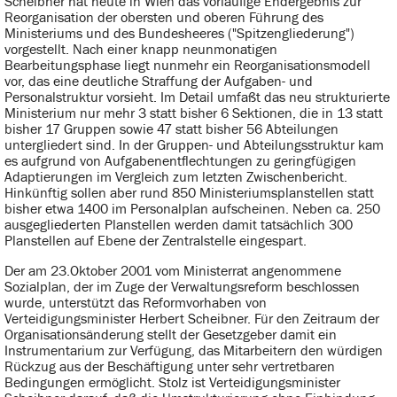
Scheibner hat heute in Wien das vorläufige Endergebnis zur
Reorganisation der obersten und oberen Führung des
Ministeriums und des Bundesheeres ("Spitzengliederung")
vorgestellt. Nach einer knapp neunmonatigen
Bearbeitungsphase liegt nunmehr ein Reorganisationsmodell
vor, das eine deutliche Straffung der Aufgaben- und
Personalstruktur vorsieht. Im Detail umfaßt das neu strukturierte
Ministerium nur mehr 3 statt bisher 6 Sektionen, die in 13 statt
bisher 17 Gruppen sowie 47 statt bisher 56 Abteilungen
untergliedert sind. In der Gruppen- und Abteilungsstruktur kam
es aufgrund von Aufgabenentflechtungen zu geringfügigen
Adaptierungen im Vergleich zum letzten Zwischenbericht.
Hinkünftig sollen aber rund 850 Ministeriumsplanstellen statt
bisher etwa 1400 im Personalplan aufscheinen. Neben ca. 250
ausgegliederten Planstellen werden damit tatsächlich 300
Planstellen auf Ebene der Zentralstelle eingespart.
Der am 23.Oktober 2001 vom Ministerrat angenommene
Sozialplan, der im Zuge der Verwaltungsreform beschlossen
wurde, unterstützt das Reformvorhaben von
Verteidigungsminister Herbert Scheibner. Für den Zeitraum der
Organisationsänderung stellt der Gesetzgeber damit ein
Instrumentarium zur Verfügung, das Mitarbeitern den würdigen
Rückzug aus der Beschäftigung unter sehr vertretbaren
Bedingungen ermöglicht. Stolz ist Verteidigungsminister