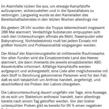
Im Alarmfalle rücken Sie aus, um etwaige Kampfstoffe
aufzuspüren, sicherzustellen und in die Speziallabors zu
verbringen. Langweilig wurde es den Kameraden des
Bereitschaftsdienstes in den letzten Wochen allerdings nie:
Bis gestern 24 Uhr wurden die Trupps österreichweit insgesamt
288 Mal alarmiert. Verdächtige Substanzen entpuppten sich
nach den Untersuchungen oftmals als Mehl, Nasenpuder oder
Babynahrung. Nichtsdestotrotz muß bei jedem Einsatz mit
größter Vorsicht und Professionalität vorgegangen werden.
Der Ablauf der Alarmierungskette ist mittlerweile Routinesache.
Von allen Funden wird die Einsatzzentrale Land des Heeres
alarmiert, die dann ihrerseits die jeweils einsatzbereiten ABC-
Abwehrkräfte informiert. Allfällige Kampfstoffe werden
aufgespürt und sichergestellt, eine Liste aller möglicherweise mit
dem Stoff in Berührung gekommener Personen wird für den Fall,
daß es sich tatsächlich um Anthrax handelt, angefertigt, und
abschließend die Proben den Labors übergeben.
Die Laboruntersuchung dauert ungefähr vier Tage, eine Aussage,
ob es sich um 'Bakterium anthracis' handelt, kann allerdings
bereits nach einem Tag getroffen werden. Von den bisher
untersuchten Proben gibt es bereits für 95 % einen negativen