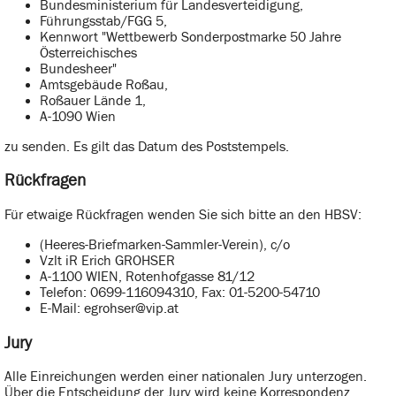
Bundesministerium für Landesverteidigung,
Führungsstab/FGG 5,
Kennwort "Wettbewerb Sonderpostmarke 50 Jahre
Österreichisches
Bundesheer"
Amtsgebäude Roßau,
Roßauer Lände 1,
A-1090 Wien
zu senden. Es gilt das Datum des Poststempels.
Rückfragen
Für etwaige Rückfragen wenden Sie sich bitte an den HBSV:
(Heeres-Briefmarken-Sammler-Verein), c/o
Vzlt iR Erich GROHSER
A-1100 WIEN, Rotenhofgasse 81/12
Telefon: 0699-116094310, Fax: 01-5200-54710
E-Mail: egrohser@vip.at
Jury
Alle Einreichungen werden einer nationalen Jury unterzogen.
Über die Entscheidung der Jury wird keine Korrespondenz