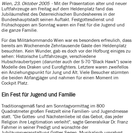
Wien, 23. Oktober 2005
- Mit der Präsentation alter und neuer
Luftfahrzeuge am Freitag auf dem Heldenplatz fand das
Jubiläumsfest des Österreichischen Bundesheeres in der
Bundeshauptstadt seinen Auftakt. Festgottesdienst und
Frühschoppen am Sonntag waren ein Fest für die Jugend und
die ganze Familie.
Für das Militärkommando Wien war es besonders erfreulich, dass
bereits am Wochenende Zehntausende Gäste den Heldenplatz
besuchten. Kein Wunder, gab es doch vor der Hofburg einiges zu
sehen: Historische Luftfahrzeuge, verschiedene
Hubschraubertypen (darunter auch der S-70 "Black Hawk") sowie
Modelle des Draken und Eurofighters. Letztere waren zweifellos
ein Anziehungspunkt für Jung und Alt. Viele Besucher stürmten
die beiden Abfangjäger und nahmen für einen Moment im
Cockpit Platz.
Ein Fest für Jugend und Familie
Traditionsgemäß fand am Sonntagvormittag im 800
Quadratmeter großen Festzelt eine Familien- und Jugendmesse
statt. "Die Gottes- und Nächstenliebe ist das Gebot, das jeder
Religion ihre Legitimation verleiht", sagte Generalvikar Dr. Franz
Fahrner in seiner Predigt und wünschte der
Jubiläumsveranstaltung Gottes Segen. Musikalisch umrahmt