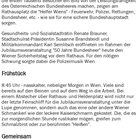
die ersten Tausend Besucher ein Bild von der Leistungsfähigkeit
des Österreichischen Bundesheeres machen, zeigen am
Rathausplatz die "Helfer Wiens" - Feuerwehr, Polizei, Rettungen,
Bundesheer, etc. - wie sie für eine sichere Bundeshauptstadt
sorgen.
Gesundheits- und Sozialstadträtin Renate Brauner,
Stadtschulrat-Präsidentin Susanne Brandsteidl und
Militärkommandant Karl Semlitsch eröffneten im Rahmen der
Jubiläumsveranstaltung "50 Jahre Bundesheer" heute den
Wiener Sicherheitstag vor dem Rathaus. Für den nötigen
Schwung sorgte dabei die Polizeimusik Wien.
Frühstück
8:45 Uhr - nasskalter, nebeliger Morgen in Wien. Viele sind
bereits auf den Beinen und auf dem Weg in die Arbeit. Bei
einem Abstecher über Rathaus- und Heldenplatz wird nicht nur
der letzte Feinschliff für die Jubiläumsveranstaltung unter die
Lupe genommen, sondern auch das eine oder andere Wiener
Schmankerl wie der leckere Kaiserschmarrn gekostet. Die, die es
zur morgendlichen Stunde rustikaler mögen, greifen zum
Schmalzbrot oder zur berühmten "Heißen".
Gemeinsam