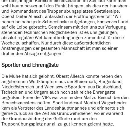
der diesjährigen Bereichmeisterschaften im Schilauf kann man
wohl kaum besser auf den Punkt bringen, als dies der Hausherr
und Kommandant des Truppenübungsplatzes Seetaleralpe,
Oberst Dieter Allesch, anlässlich der Eröffnungsfeier tat: "Wir
haben beinahe jede Schneeflocke aufgefangen, konserviert und
auf die Loipe gebracht. Gemeinsam mit den uns zur Verfügung
stehenden technischen Möglichkeiten ist es uns gelungen,
absolut reguläre Wettkampfbedingungen zumindest für diese
Woche zu schaffen. Nur durch diese außerordentlichen
Anstrengungen der gesamten Mannschaft ist man so einer
drohenden Absage entgangen.“
Sportler und Ehrengäste
Die Mühe hat sich gelohnt, Oberst Allesch konnte neben den
angetretenen Wettkämpfern aus der Steiermark, Burgenland,
Niederösterreich und Wien sowie Sportlern aus Deutschland,
Tschechien und Ungarn auch noch zahlreiche Ehrengäste
begrüßen. Einer der VIPs war zum ersten Mal zu Besuch bei den
Bereichsmeisterschaften: Sportlandesrat Manfred Wegscheider
kam als Vertreter des Landeshauptmannes und erinnerte sich
gerne zurück an die Zeit als Grundwehrdiener, wo er während
der Grundausbildung das Gelände rund um den
Truppenübungsplatz nur all zu gut kennen gelernt hatte.