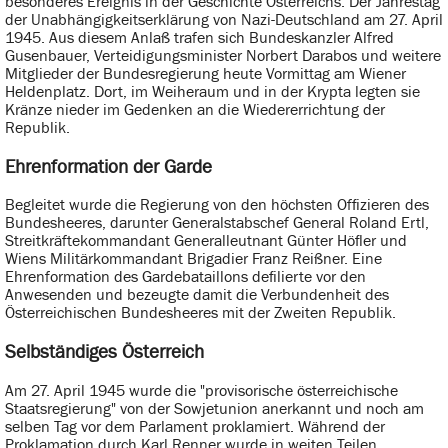
besonderes Ereignis in der Geschichte Österreichs: Der Jahrestag
der Unabhängigkeitserklärung von Nazi-Deutschland am 27. April
1945. Aus diesem Anlaß trafen sich Bundeskanzler Alfred
Gusenbauer, Verteidigungsminister Norbert Darabos und weitere
Mitglieder der Bundesregierung heute Vormittag am Wiener
Heldenplatz. Dort, im Weiheraum und in der Krypta legten sie
Kränze nieder im Gedenken an die Wiedererrichtung der
Republik.
Ehrenformation der Garde
Begleitet wurde die Regierung von den höchsten Offizieren des
Bundesheeres, darunter Generalstabschef General Roland Ertl,
Streitkräftekommandant Generalleutnant Günter Höfler und
Wiens Militärkommandant Brigadier Franz Reißner. Eine
Ehrenformation des Gardebataillons defilierte vor den
Anwesenden und bezeugte damit die Verbundenheit des
Österreichischen Bundesheeres mit der Zweiten Republik.
Selbständiges Österreich
Am 27. April 1945 wurde die "provisorische österreichische
Staatsregierung" von der Sowjetunion anerkannt und noch am
selben Tag vor dem Parlament proklamiert. Während der
Proklamation durch Karl Renner wurde in weiten Teilen