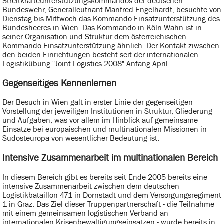
Streitkräfteunterstützungskommandos der deutschen
Bundeswehr, Generalleutnant Manfred Engelhardt, besuchte von
Dienstag bis Mittwoch das Kommando Einsatzunterstützung des
Bundesheeres in Wien. Das Kommando in Köln-Wahn ist in
seiner Organisation und Struktur dem österreichischen
Kommando Einsatzunterstützung ähnlich. Der Kontakt ziwschen
den beiden Einrichtungen besteht seit der internationalen
Logistikübung "Joint Logistics 2008" Anfang April.
Gegenseitiges Kennenlernen
Der Besuch in Wien galt in erster Linie der gegenseitigen
Vorstellung der jeweiligen Institutionen in Struktur, Gliederung
und Aufgaben, was vor allem im Hinblick auf gemeinsame
Einsätze bei europäischen und multinationalen Missionen in
Südosteuropa von wesentlicher Bedeutung ist.
Intensive Zusammenarbeit im multinationalen Bereich
In diesem Bereich gibt es bereits seit Ende 2005 bereits eine
intensive Zusammenarbeit zwischen dem deutschen
Logistikbataillon 471 in Dornstadt und dem Versorgungsregiment
1 in Graz. Das Ziel dieser Truppenpartnerschaft - die Teilnahme
mit einem gemeinsamen logistischen Verband an
internationalen Krisenbewältigungseinsätzen - wurde bereits in