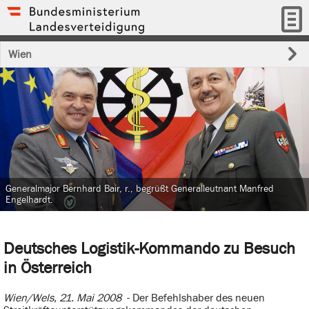
Wien
Generalmajor Bernhard Bair, r., begrüßt Generalleutnant Manfred
Engelhardt.
Deutsches Logistik-Kommando zu Besuch
in Österreich
Wien/Wels, 21. Mai 2008
- Der Befehlshaber des neuen