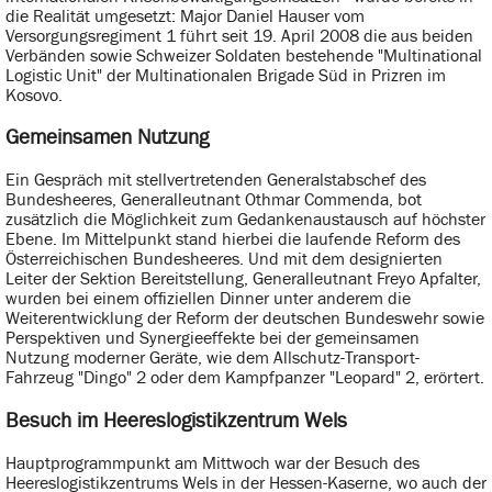
die Realität umgesetzt: Major Daniel Hauser vom
Versorgungsregiment 1 führt seit 19. April 2008 die aus beiden
Verbänden sowie Schweizer Soldaten bestehende "Multinational
Logistic Unit" der Multinationalen Brigade Süd in Prizren im
Kosovo.
Gemeinsamen Nutzung
Ein Gespräch mit stellvertretenden Generalstabschef des
Bundesheeres, Generalleutnant Othmar Commenda, bot
zusätzlich die Möglichkeit zum Gedankenaustausch auf höchster
Ebene. Im Mittelpunkt stand hierbei die laufende Reform des
Österreichischen Bundesheeres. Und mit dem designierten
Leiter der Sektion Bereitstellung, Generalleutnant Freyo Apfalter,
wurden bei einem offiziellen Dinner unter anderem die
Weiterentwicklung der Reform der deutschen Bundeswehr sowie
Perspektiven und Synergieeffekte bei der gemeinsamen
Nutzung moderner Geräte, wie dem Allschutz-Transport-
Fahrzeug "Dingo" 2 oder dem Kampfpanzer "Leopard" 2, erörtert.
Besuch im Heereslogistikzentrum Wels
Hauptprogrammpunkt am Mittwoch war der Besuch des
Heereslogistikzentrums Wels in der Hessen-Kaserne, wo auch der