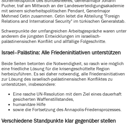
Sicherheitspolitik des Bundesheeres, Generalmajor Johann
Pucher, traf am Mittwoch an der Landesverteidigungsakademie
mit seinem sicherheitspolitischen Pendant, Generlmajor
Mehmed Cetin zusammen. Cetin leitet die Abteilung "Foreign
Relations and International Security" im türkischen Generalstab.
Schwerpunkte der umfangreichen Arbeitsgespräche waren unter
anderem die jüngsten Entwicklungen im israelisch-
palästinensischen Konflikt und allfällige Folgeschritte.
Israel–Palästina: Alle Friedeninitiativen unterstützen
Beide Seiten betonten die Notwendigkeit, so rasch wie möglich
eine friedliche Lösung für die krisengeschüttelte Region
herbeizuführen. Es sei daher notwendig, alle Friedensinitiativen
zur Lösung des israelisch-palästinensischen Konfliktes zu
unterstützen, insbesondere:
Eine rasche UN-Resolution mit dem Ziel eines dauerhaft
gesicherten Waffenstillstandes,
humanitäre Hilfe
sowie die Fortsetzung des Annapolis-Friedensprozesses.
Verschiedene Standpunkte klar gegenüber stellen