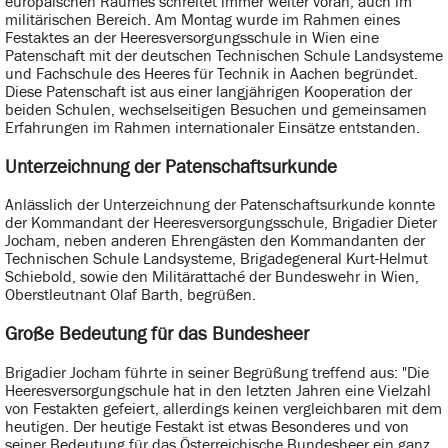
europäischen Raumes schreitet immer weiter voran, auch im
militärischen Bereich. Am Montag wurde im Rahmen eines
Festaktes an der Heeresversorgungsschule in Wien eine
Patenschaft mit der deutschen Technischen Schule Landsysteme
und Fachschule des Heeres für Technik in Aachen begründet.
Diese Patenschaft ist aus einer langjährigen Kooperation der
beiden Schulen, wechselseitigen Besuchen und gemeinsamen
Erfahrungen im Rahmen internationaler Einsätze entstanden.
Unterzeichnung der Patenschaftsurkunde
Anlässlich der Unterzeichnung der Patenschaftsurkunde konnte
der Kommandant der Heeresversorgungsschule, Brigadier Dieter
Jocham, neben anderen Ehrengästen den Kommandanten der
Technischen Schule Landsysteme, Brigadegeneral Kurt-Helmut
Schiebold, sowie den Militärattaché der Bundeswehr in Wien,
Oberstleutnant Olaf Barth, begrüßen.
Große Bedeutung für das Bundesheer
Brigadier Jocham führte in seiner Begrüßung treffend aus: "Die
Heeresversorgungschule hat in den letzten Jahren eine Vielzahl
von Festakten gefeiert, allerdings keinen vergleichbaren mit dem
heutigen. Der heutige Festakt ist etwas Besonderes und von
seiner Bedeutung für das Österreichische Bundesheer ein ganz