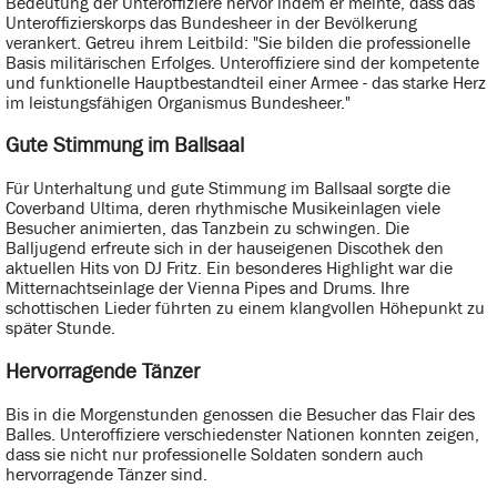
Bedeutung der Unteroffiziere hervor indem er meinte, dass das
Unteroffizierskorps das Bundesheer in der Bevölkerung
verankert. Getreu ihrem Leitbild: "Sie bilden die professionelle
Basis militärischen Erfolges. Unteroffiziere sind der kompetente
und funktionelle Hauptbestandteil einer Armee - das starke Herz
im leistungsfähigen Organismus Bundesheer."
Gute Stimmung im Ballsaal
Für Unterhaltung und gute Stimmung im Ballsaal sorgte die
Coverband Ultima, deren rhythmische Musikeinlagen viele
Besucher animierten, das Tanzbein zu schwingen. Die
Balljugend erfreute sich in der hauseigenen Discothek den
aktuellen Hits von DJ Fritz. Ein besonderes Highlight war die
Mitternachtseinlage der Vienna Pipes and Drums. Ihre
schottischen Lieder führten zu einem klangvollen Höhepunkt zu
später Stunde.
Hervorragende Tänzer
Bis in die Morgenstunden genossen die Besucher das Flair des
Balles. Unteroffiziere verschiedenster Nationen konnten zeigen,
dass sie nicht nur professionelle Soldaten sondern auch
hervorragende Tänzer sind.