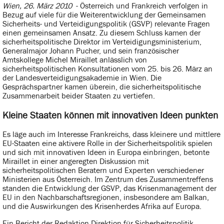
Wien, 26. März 2010
- Österreich und Frankreich verfolgen in
Bezug auf viele für die Weiterentwicklung der Gemeinsamen
Sicherheits- und Verteidigungspolitik (GSVP) relevante Fragen
einen gemeinsamen Ansatz. Zu diesem Schluss kamen der
sicherheitspolitische Direktor im Verteidigungsministerium,
Generalmajor Johann Pucher, und sein französischer
Amtskollege Michel Miraillet anlässlich von
sicherheitspolitischen Konsultationen vom 25. bis 26. März an
der Landesverteidigungsakademie in Wien. Die
Gesprächspartner kamen überein, die sicherheitspolitische
Zusammenarbeit beider Staaten zu vertiefen.
Kleine Staaten können mit innovativen Ideen punkten
Es läge auch im Interesse Frankreichs, dass kleinere und mittlere
EU-Staaten eine aktivere Rolle in der Sicherheitspolitik spielen
und sich mit innovativen Ideen in Europa einbringen, betonte
Miraillet in einer angeregten Diskussion mit
sicherheitspolitischen Beratern und Experten verschiedener
Ministerien aus Österreich. Im Zentrum des Zusammentreffens
standen die Entwicklung der GSVP, das Krisenmanagement der
EU in den Nachbarschaftsregionen, insbesondere am Balkan,
und die Auswirkungen des Krisenherdes Afrika auf Europa.
Ein Bericht der Redaktion Direktion für Sicherheitspolitik