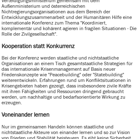
Verteidigungsministerium gemeinsam mit dem
Außenministerium und österreichischen
Nichtregierungsorganisationen aus dem Bereich der
Entwicklungszusammenarbeit und der Humanitären Hilfe eine
internationale Konferenz zum Thema "Koordiniert,
komplementär und kohärent agieren in fragilen Situationen - Die
Rolle der Zivilgesellschaft".
Kooperation statt Konkurrenz
Bei der Konferenz werden staatliche und nichtstaatliche
Organisationen an einem Tisch gesamtstaatliche Strategien für
das internationale Krisenmanagement auf Basis neuer
Friedenskonzepte wie "Peacebuilding" oder "Statebuilding"
weiterentwickeln. Erfahrungen rund um Konfliktsituationen in
Krisengebieten haben gezeigt, dass insbesondere zivile Kräfte
mit ihren Fähigkeiten und Ressourcen dringend gebraucht
werden, um nachhaltige und bedarfsorientierte Wirkung zu
erzeugen.
Voneinander lernen
Nur im gemeinsamen Handeln können staatliche und
nichtstaatliche Akteure von einander lernen und so zur Vision
von Frieden und Stabilität beisteuern. Es gibt keine Sicherheit