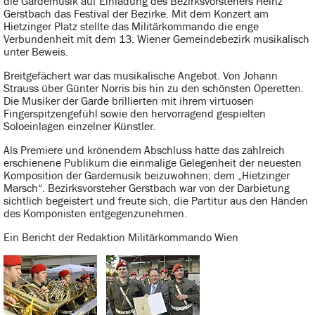
die Gardemusik auf Einladung des Bezirksvorstehers Heinz
Gerstbach das Festival der Bezirke. Mit dem Konzert am
Hietzinger Platz stellte das Militärkommando die enge
Verbundenheit mit dem 13. Wiener Gemeindebezirk musikalisch
unter Beweis.
Breitgefächert war das musikalische Angebot. Von Johann
Strauss über Günter Norris bis hin zu den schönsten Operetten.
Die Musiker der Garde brillierten mit ihrem virtuosen
Fingerspitzengefühl sowie den hervorragend gespielten
Soloeinlagen einzelner Künstler.
Als Premiere und krönendem Abschluss hatte das zahlreich
erschienene Publikum die einmalige Gelegenheit der neuesten
Komposition der Gardemusik beizuwohnen; dem „Hietzinger
Marsch“. Bezirksvorsteher Gerstbach war von der Darbietung
sichtlich begeistert und freute sich, die Partitur aus den Händen
des Komponisten entgegenzunehmen.
Ein Bericht der Redaktion Militärkommando Wien