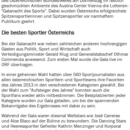
des Österreichischen Bundesheeres am Donnerstag im festlich
geschmückten Ambiente des Austria Center Vienna die Lotterien-
"Galanacht des Sports". Dabei wurden Österreichs erfolgreichste
Spitzensportlerinnen und Spitzensportler vor namhaftem
Publikum geehrt.
Die besten Sportler Österreichs
Bei der Galanacht war neben zahlreichen anderen hochrangigen
Gästen aus Politik, Sport und Wirtschaft auch
Verteidigungsminister Gerald Klug und Generalstabschef Othmar
Commenda anwesend. Zum ersten Mal wurde die Gala live im
ORF übertragen.
In einer geheimen Wahl hatten über 560 Sportjournalisten aus
allen österreichischen Sportlern und Sportteams ihre Favoriten
des Jahres 2013 in den verschiedenen Kategorien gewählt. Bei
der Wahl zum "Aufsteiger des Jahres" konnten auch die
Sportfans wieder aktiv mitbestimmen. Die Bestplatzierten jeder
Kategorie wurden zur Gala geladen, um bei der spannenden
Bekanntgabe des Ergebnisses mit dabei zu sein.
Während der Gala waren diesmal Weltstars wie José Carreras
und Aloe Blacc auf der Bühne zu bewundern. Die Dancing Stars
und Heeressportler Gefreiter Kathrin Menzinger und Korporal