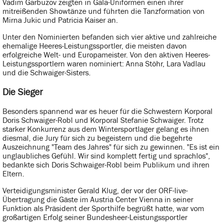
Vadim Garbuzov zeigten in Gala-Uniformen einen ihrer
mitreißenden Showtänze und führten die Tanzformation von
Mirna Jukic und Patricia Kaiser an.
Unter den Nominierten befanden sich vier aktive und zahlreiche
ehemalige Heeres-Leistungssportler, die meisten davon
erfolgreiche Welt- und Europameister. Von den aktiven Heeres-
Leistungssportlern waren nominiert: Anna Stöhr, Lara Vadlau
und die Schwaiger-Sisters.
Die Sieger
Besonders spannend war es heuer für die Schwestern Korporal
Doris Schwaiger-Robl und Korporal Stefanie Schwaiger. Trotz
starker Konkurrenz aus dem Wintersportlager gelang es ihnen
diesmal, die Jury für sich zu begeistern und die begehrte
Auszeichnung "Team des Jahres" für sich zu gewinnen. "Es ist ein
unglaubliches Gefühl. Wir sind komplett fertig und sprachlos",
bedankte sich Doris Schwaiger-Robl beim Publikum und ihren
Eltern.
Verteidigungsminister Gerald Klug, der vor der ORF-live-
Übertragung die Gäste im Austria Center Vienna in seiner
Funktion als Präsident der Sporthilfe begrüßt hatte, war vom
großartigen Erfolg seiner Bundesheer-Leistungssportler