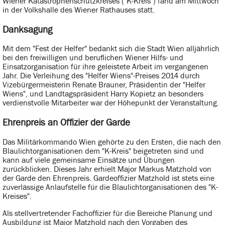
Wiener Katastrophenschutzkreises ("K-Kreis") fand am Mittwoch
in der Volkshalle des Wiener Rathauses statt.
Danksagung
Mit dem "Fest der Helfer" bedankt sich die Stadt Wien alljährlich
bei den freiwilligen und beruflichen Wiener Hilfs- und
Einsatzorganisation für ihre geleistete Arbeit im vergangenen
Jahr. Die Verleihung des "Helfer Wiens"-Preises 2014 durch
Vizebürgermeisterin Renate Brauner, Präsidentin der "Helfer
Wiens", und Landtagspräsident Harry Kopietz an besonders
verdienstvolle Mitarbeiter war der Höhepunkt der Veranstaltung.
Ehrenpreis an Offizier der Garde
Das Militärkommando Wien gehörte zu den Ersten, die nach den
Blaulichtorganisationen dem "K-Kreis" beigetreten sind und
kann auf viele gemeinsame Einsätze und Übungen
zurückblicken. Dieses Jahr erhielt Major Markus Matzhold von
der Garde den Ehrenpreis. Gardeoffizier Matzhold ist stets eine
zuverlässige Anlaufstelle für die Blaulichtorganisationen des "K-
Kreises".
Als stellvertretender Fachoffizier für die Bereiche Planung und
Ausbildung ist Major Matzhold nach den Vorgaben des