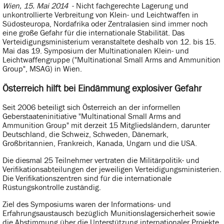
Wien, 15. Mai 2014
- Nicht fachgerechte Lagerung und
unkontrollierte Verbreitung von Klein- und Leichtwaffen in
Südosteuropa, Nordafrika oder Zentralasien sind immer noch
eine große Gefahr für die internationale Stabilität. Das
Verteidigungsministerium veranstaltete deshalb von 12. bis 15.
Mai das 19. Symposium der Multinationalen Klein- und
Leichtwaffengruppe ("Multinational Small Arms and Ammunition
Group", MSAG) in Wien.
Österreich hilft bei Eindämmung explosiver Gefahr
Seit 2006 beteiligt sich Österreich an der informellen
Geberstaateninitiative "Multinational Small Arms and
Ammunition Group" mit derzeit 15 Mitgliedsländern, darunter
Deutschland, die Schweiz, Schweden, Dänemark,
Großbritannien, Frankreich, Kanada, Ungarn und die USA.
Die diesmal 25 Teilnehmer vertraten die Militärpolitik- und
Verifikationsabteilungen der jeweiligen Verteidigungsministerien.
Die Verifikationszentren sind für die internationale
Rüstungskontrolle zuständig.
Ziel des Symposiums waren der Informations- und
Erfahrungsaustausch bezüglich Munitionslagersicherheit sowie
die Abstimmung über die Unterstützung internationaler Projekte.