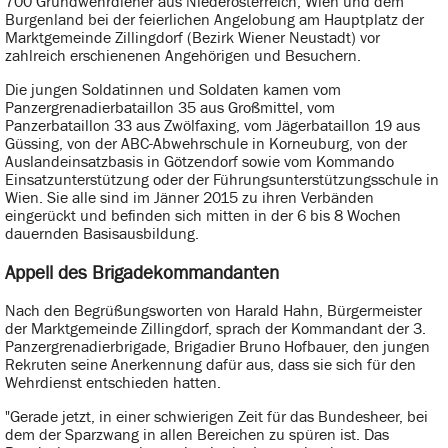
700 Grundwehrdiener aus Niederösterreich, Wien und dem
Burgenland bei der feierlichen Angelobung am Hauptplatz der
Marktgemeinde Zillingdorf (Bezirk Wiener Neustadt) vor
zahlreich erschienenen Angehörigen und Besuchern.
Die jungen Soldatinnen und Soldaten kamen vom
Panzergrenadierbataillon 35 aus Großmittel, vom
Panzerbataillon 33 aus Zwölfaxing, vom Jägerbataillon 19 aus
Güssing, von der ABC-Abwehrschule in Korneuburg, von der
Auslandeinsatzbasis in Götzendorf sowie vom Kommando
Einsatzunterstützung oder der Führungsunterstützungsschule in
Wien. Sie alle sind im Jänner 2015 zu ihren Verbänden
eingerückt und befinden sich mitten in der 6 bis 8 Wochen
dauernden Basisausbildung.
Appell des Brigadekommandanten
Nach den Begrüßungsworten von Harald Hahn, Bürgermeister
der Marktgemeinde Zillingdorf, sprach der Kommandant der 3.
Panzergrenadierbrigade, Brigadier Bruno Hofbauer, den jungen
Rekruten seine Anerkennung dafür aus, dass sie sich für den
Wehrdienst entschieden hatten.
"Gerade jetzt, in einer schwierigen Zeit für das Bundesheer, bei
dem der Sparzwang in allen Bereichen zu spüren ist. Das