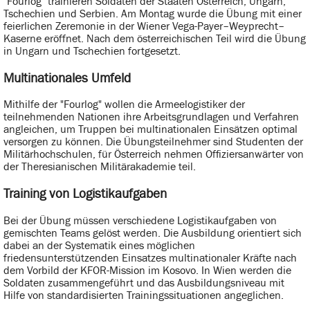
"Fourlog" trainieren Soldaten der Staaten Österreich, Ungarn,
Tschechien und Serbien. Am Montag wurde die Übung mit einer
feierlichen Zeremonie in der Wiener Vega-Payer–Weyprecht–
Kaserne eröffnet. Nach dem österreichischen Teil wird die Übung
in Ungarn und Tschechien fortgesetzt.
Multinationales Umfeld
Mithilfe der "Fourlog" wollen die Armeelogistiker der
teilnehmenden Nationen ihre Arbeitsgrundlagen und Verfahren
angleichen, um Truppen bei multinationalen Einsätzen optimal
versorgen zu können. Die Übungsteilnehmer sind Studenten der
Militärhochschulen, für Österreich nehmen Offiziersanwärter von
der Theresianischen Militärakademie teil.
Training von Logistikaufgaben
Bei der Übung müssen verschiedene Logistikaufgaben von
gemischten Teams gelöst werden. Die Ausbildung orientiert sich
dabei an der Systematik eines möglichen
friedensunterstützenden Einsatzes multinationaler Kräfte nach
dem Vorbild der KFOR-Mission im Kosovo. In Wien werden die
Soldaten zusammengeführt und das Ausbildungsniveau mit
Hilfe von standardisierten Trainingssituationen angeglichen.