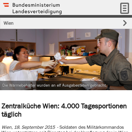
Wien
Die Wärmebehälter wurden an elf Ausgabestellen gebracht.
Zentralküche Wien: 4.000 Tagesportionen
täglich
Wien, 18. September 2015
- Soldaten des Militärkommandos