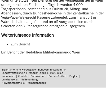
Wien unterstützen seit Dienstag bei der Verpflegung der in Wien
untergebrachten Flüchtlinge. Täglich werden 4.000
Tagesportionen, bestehend aus Frühstück, Mittag- und
Abendessen, durch Bundesheerköche in der Zentralküche in der
Vega-Payer-Weyprecht Kaserne zubereitet, zum Transport in
Wärmebehälter abgefüllt und an elf Ausgabestellen durch
Soldaten der 3. Panzergrenadierbrigade ausgegeben.
Weiterführende Information
Zum Bericht
Ein Bericht der Redaktion Militärkommando Wien
Eigentümer und Herausgeber: Bundesministerium für
Landesverteidigung | Roßauer Lände 1, 1090 Wien
Impressum
|
Kontakt
|
Datenschutz
|
Barrierefreiheit
|
English
|
bundesheer.at
|
Seitenanfang
Hinweisgeberstelle
|
Verhaltenskodex