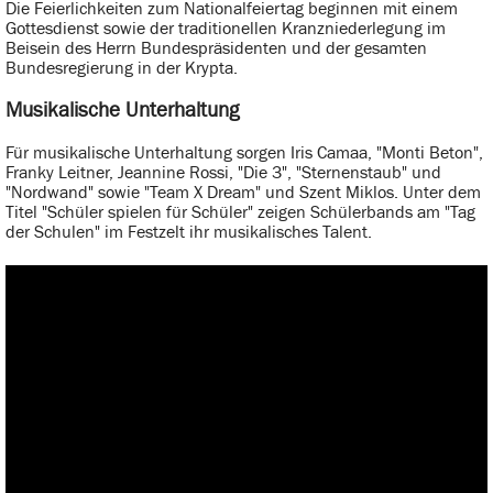
Die Feierlichkeiten zum Nationalfeiertag beginnen mit einem
Gottesdienst sowie der traditionellen Kranzniederlegung im
Beisein des Herrn Bundespräsidenten und der gesamten
Bundesregierung in der Krypta.
Musikalische Unterhaltung
Für musikalische Unterhaltung sorgen Iris Camaa, "Monti Beton",
Franky Leitner, Jeannine Rossi, "Die 3", "Sternenstaub" und
"Nordwand" sowie "Team X Dream" und Szent Miklos. Unter dem
Titel "Schüler spielen für Schüler" zeigen Schülerbands am "Tag
der Schulen" im Festzelt ihr musikalisches Talent.