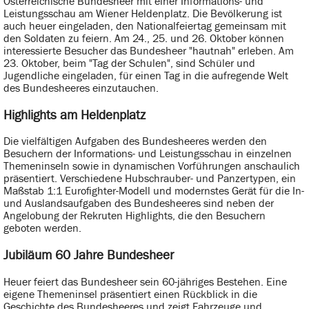
Österreichische Bundesheer mit einer Informations- und
Leistungsschau am Wiener Heldenplatz. Die Bevölkerung ist
auch heuer eingeladen, den Nationalfeiertag gemeinsam mit
den Soldaten zu feiern. Am 24., 25. und 26. Oktober können
interessierte Besucher das Bundesheer "hautnah" erleben. Am
23. Oktober, beim "Tag der Schulen", sind Schüler und
Jugendliche eingeladen, für einen Tag in die aufregende Welt
des Bundesheeres einzutauchen.
Highlights am Heldenplatz
Die vielfältigen Aufgaben des Bundesheeres werden den
Besuchern der Informations- und Leistungsschau in einzelnen
Themeninseln sowie in dynamischen Vorführungen anschaulich
präsentiert. Verschiedene Hubschrauber- und Panzertypen, ein
Maßstab 1:1 Eurofighter-Modell und modernstes Gerät für die In-
und Auslandsaufgaben des Bundesheeres sind neben der
Angelobung der Rekruten Highlights, die den Besuchern
geboten werden.
Jubiläum 60 Jahre Bundesheer
Heuer feiert das Bundesheer sein 60-jähriges Bestehen. Eine
eigene Themeninsel präsentiert einen Rückblick in die
Geschichte des Bundesheeres und zeigt Fahrzeuge und