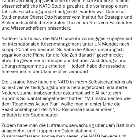
Landesverteidigungsakademie in Wien erste Einblicke in eine
wissenschaftliche NATO-Studie gewährt, die vor knapp einem
Jahr als Forschungsprojekt aufgesetzt worden war. Dabei hat
Studienautor Oberst Otto Naderer vom Institut für Strategie und
Sicherheitspolitik die zentralen Thesen im Kreis von Fachleuten
und Wissenschaftlern präsentiert.
Naderer führte aus, die NATO habe ihr vorrangiges Engagement
im internationalen Krisenmanagement unter UN-Mandat nach
knapp 20 Jahren beendet. So habe die Allianz ursprünglich
sogar konkrete Pläne für die "die Zeit danach" geschmiedet –
etwa die gewonnene Interoperabilität über Ausbildungs- und
Übungsprogramme zu erhalten –, jedoch habe die russische
Intervention in der Ukraine alles verändert.
Die Ukraine-Krise habe die NATO in ihrem Selbstverständnis als
kollektives Verteidigungsbündnis herausgefordert, erläuterte
Naderer, zumal insbesondere osteuropäische Alliierte vom
Bündnis Solidarität eingefordert hätten. "Mit Instrumenten wie
dem 'Readiness Action Plan' wollte man in erster Linie die
Reaktionsfähigkeit der NATO Response Force erhöhen",
erläuterte der Studienautor.
Zudem habe man die Luftraumüberwachung über dem Baltikum
ausgedehnt und Truppen im Osten stationiert.
Zusammenfassend könne man sagen, die NATO bewege sich