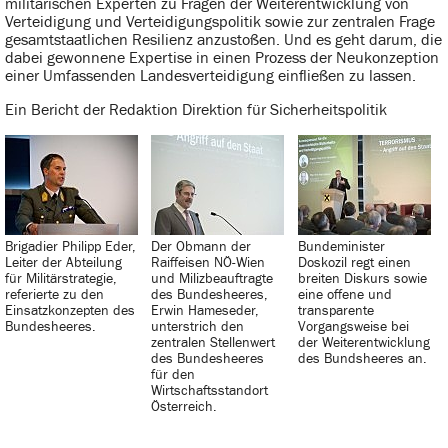
militärischen Experten zu Fragen der Weiterentwicklung von
Verteidigung und Verteidigungspolitik sowie zur zentralen Frage
gesamtstaatlichen Resilienz anzustoßen. Und es geht darum, die
dabei gewonnene Expertise in einen Prozess der Neukonzeption
einer Umfassenden Landesverteidigung einfließen zu lassen.
Ein Bericht der Redaktion Direktion für Sicherheitspolitik
Brigadier Philipp Eder,
Der Obmann der
Bundeminister
Leiter der Abteilung
Raiffeisen NÖ-Wien
Doskozil regt einen
für Militärstrategie,
und Milizbeauftragte
breiten Diskurs sowie
referierte zu den
des Bundesheeres,
eine offene und
Einsatzkonzepten des
Erwin Hameseder,
transparente
Bundesheeres.
unterstrich den
Vorgangsweise bei
zentralen Stellenwert
der Weiterentwicklung
des Bundesheeres
des Bundsheeres an.
für den
Wirtschaftsstandort
Österreich.