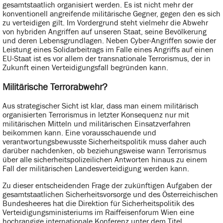
gesamtstaatlich organisiert werden. Es ist nicht mehr der
konventionell angreifende militärische Gegner, gegen den es sich
zu verteidigen gilt. Im Vordergrund steht vielmehr die Abwehr
von hybriden Angriffen auf unseren Staat, seine Bevölkerung
und deren Lebensgrundlagen. Neben Cyber-Angriffen sowie der
Leistung eines Solidarbeitrags im Falle eines Angriffs auf einen
EU-Staat ist es vor allem der transnationale Terrorismus, der in
Zukunft einen Verteidigungsfall begründen kann.
Militärische Terrorabwehr?
Aus strategischer Sicht ist klar, dass man einem militärisch
organisierten Terrorismus in letzter Konsequenz nur mit
militärischen Mitteln und militärischen Einsatzverfahren
beikommen kann. Eine vorausschauende und
verantwortungsbewusste Sicherheitspolitik muss daher auch
darüber nachdenken, ob beziehungsweise wann Terrorismus
über alle sicherheitspolizeilichen Antworten hinaus zu einem
Fall der militärischen Landesverteidigung werden kann.
Zu dieser entscheidenden Frage der zukünftigen Aufgaben der
gesamtstaatlichen Sicherheitsvorsorge und des Österreichischen
Bundesheeres hat die Direktion für Sicherheitspolitik des
Verteidigungsministeriums im Raiffeisenforum Wien eine
hochrangige internationale Konferenz unter dem Titel