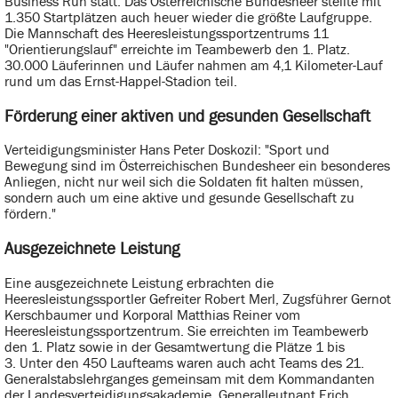
Business Run statt. Das Österreichische Bundesheer stellte mit
1.350 Startplätzen auch heuer wieder die größte Laufgruppe.
Die Mannschaft des Heeresleistungssportzentrums 11
"Orientierungslauf" erreichte im Teambewerb den 1. Platz.
30.000 Läuferinnen und Läufer nahmen am 4,1 Kilometer-Lauf
rund um das Ernst-Happel-Stadion teil.
Förderung einer aktiven und gesunden Gesellschaft
Verteidigungsminister Hans Peter Doskozil: "Sport und
Bewegung sind im Österreichischen Bundesheer ein besonderes
Anliegen, nicht nur weil sich die Soldaten fit halten müssen,
sondern auch um eine aktive und gesunde Gesellschaft zu
fördern."
Ausgezeichnete Leistung
Eine ausgezeichnete Leistung erbrachten die
Heeresleistungssportler Gefreiter Robert Merl, Zugsführer Gernot
Kerschbaumer und Korporal Matthias Reiner vom
Heeresleistungssportzentrum. Sie erreichten im Teambewerb
den 1. Platz sowie in der Gesamtwertung die Plätze 1 bis
3. Unter den 450 Laufteams waren auch acht Teams des 21.
Generalstabslehrganges gemeinsam mit dem Kommandanten
der Landesverteidigungsakademie, Generalleutnant Erich