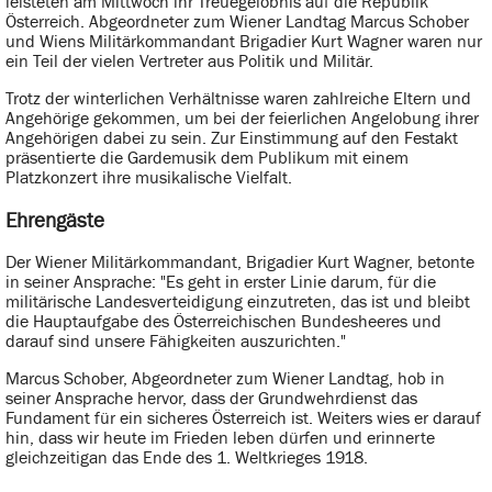
leisteten am Mittwoch ihr Treuegelöbnis auf die Republik
Österreich. Abgeordneter zum Wiener Landtag Marcus Schober
und Wiens Militärkommandant Brigadier Kurt Wagner waren nur
ein Teil der vielen Vertreter aus Politik und Militär.
Trotz der winterlichen Verhältnisse waren zahlreiche Eltern und
Angehörige gekommen, um bei der feierlichen Angelobung ihrer
Angehörigen dabei zu sein. Zur Einstimmung auf den Festakt
präsentierte die Gardemusik dem Publikum mit einem
Platzkonzert ihre musikalische Vielfalt.
Ehrengäste
Der Wiener Militärkommandant, Brigadier Kurt Wagner, betonte
in seiner Ansprache: "Es geht in erster Linie darum, für die
militärische Landesverteidigung einzutreten, das ist und bleibt
die Hauptaufgabe des Österreichischen Bundesheeres und
darauf sind unsere Fähigkeiten auszurichten."
Marcus Schober, Abgeordneter zum Wiener Landtag, hob in
seiner Ansprache hervor, dass der Grundwehrdienst das
Fundament für ein sicheres Österreich ist. Weiters wies er darauf
hin, dass wir heute im Frieden leben dürfen und erinnerte
gleichzeitigan das Ende des 1. Weltkrieges 1918.