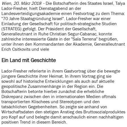
Wien, 20. März 2018
- Die Botschafterin des Staates Israel, Talya
Lador-Fresher, hielt Dienstagabend an der
Landesverteidigungsakademie einen Festvortrag zu dem Thema:
"70 Jahre Staatsgründung Israel". Lador-Fresher war einer
Einladung der Gesellschaft für politisch-strategische Studien
(STRATEG) gefolgt. Der Präsident der Gesellschaft,
Generalleutnant in Ruhe Christian Segur-Cabanac, konnte
zahlreiche interessierte Gäste in der "Sala Terrena" begrüßen,
unter ihnen den Kommandanten der Akademie, Generalleutnant
Erich Csitkovits und viele
Ein Land mit Geschichte
Lador-Fresher referierte in ihrem Gastvortrag über die bewegte
jüngere Geschichte ihrer Heimat. In ihrem Vortrag ging sie
sowohl auf historische Entwicklungen als auch auf aktuelle
geopolitische Zusammenhänge in der Region ein. Die
Botschafterin betonte hierbei zunächst die erhebliche
Diskrepanz zwischen den in internationalen Medien oftmals
transportierten Klischees und Stereotypen und den
tatsächlichen Gegebenheiten. So zeigte sie anhand von
Wirtschaftsdaten den stetigen Anstieg des Bruttosozialproduktes
pro Kopf auf und belegte damit anschaulich einen nachhaltigen
positiven Trend in diesem Bereich.