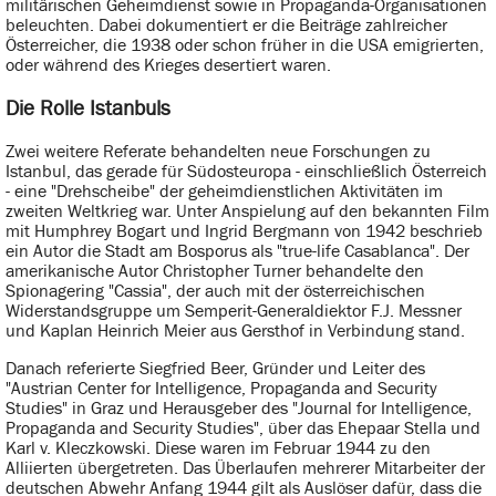
militärischen Geheimdienst sowie in Propaganda-Organisationen
beleuchten. Dabei dokumentiert er die Beiträge zahlreicher
Österreicher, die 1938 oder schon früher in die USA emigrierten,
oder während des Krieges desertiert waren.
Die Rolle Istanbuls
Zwei weitere Referate behandelten neue Forschungen zu
Istanbul, das gerade für Südosteuropa - einschließlich Österreich
- eine "Drehscheibe" der geheimdienstlichen Aktivitäten im
zweiten Weltkrieg war. Unter Anspielung auf den bekannten Film
mit Humphrey Bogart und Ingrid Bergmann von 1942 beschrieb
ein Autor die Stadt am Bosporus als "true-life Casablanca". Der
amerikanische Autor Christopher Turner behandelte den
Spionagering "Cassia", der auch mit der österreichischen
Widerstandsgruppe um Semperit-Generaldiektor F.J. Messner
und Kaplan Heinrich Meier aus Gersthof in Verbindung stand.
Danach referierte Siegfried Beer, Gründer und Leiter des
"Austrian Center for Intelligence, Propaganda and Security
Studies" in Graz und Herausgeber des "Journal for Intelligence,
Propaganda and Security Studies", über das Ehepaar Stella und
Karl v. Kleczkowski. Diese waren im Februar 1944 zu den
Alliierten übergetreten. Das Überlaufen mehrerer Mitarbeiter der
deutschen Abwehr Anfang 1944 gilt als Auslöser dafür, dass die