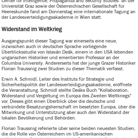
Center for Intelligence, Propaganda and Security Studies" an der
Universität Graz sowie der Österreichischen Gesellschaft für
Heereskunde fand am Donnerstag eine internationale Tagung an
der Landesverteidigungsakademie in Wien statt.
Widerstand im Weltkrieg
Ausgangspunkt dieser Tagung war einerseits eine neue,
inzwischen auch in deutscher Sprache vorliegende
Überblicksstudie von Istaván Deák, einem in den USA lebenden
ungarischen Historiker und emeritierten Professor an der
Columbia University. Andererseits hat der junge Grazer Historiker
Florian Traussnig zwei Studien zu dieser Thematik verfasst.
Erwin A. Schmidl, Leiter des Instituts für Strategie und
Sicherheitspolitik der Landesverteidigungsakademie, eröffnete
die Veranstaltung. Schmidl stellte Deáks Buch "Kollaboration,
Widerstand und Vergeltung im Europa des Zweiten Weltkriegs"
vor. Dieses gibt einen Überblick über die deutsche und
verbündete Besatzungsherrschaft im besetzten Europa, über die
Mitwirkung und Unterstützung aber auch den Widerstand der
lokalen Bevölkerung und Behörden.
Florian Traussnig referierte über seine beiden neuesten Studien,
die die Rolle von Österreichern im US-amerikanischen